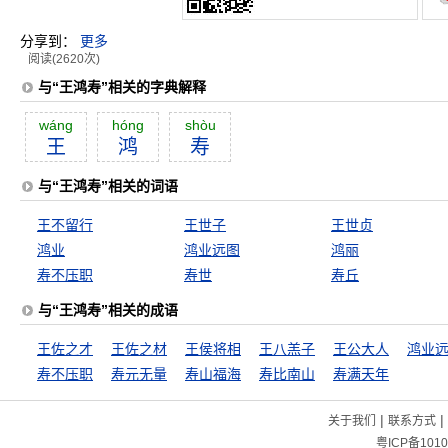
分享到：
更多
阅读(2620次)
与“王鸿寿”相关的字典解释
wáng
hóng
shòu
王
鸿
寿
与“王鸿寿”相关的词语
王不留行
王世子
王世贞
鸿业
鸿业远图
鸿丽
寿不压职
寿世
寿丘
与“王鸿寿”相关的成语
王佐之才
王佐之材
王侯将相
王八羔子
王公大人
鸿业
寿不压职
寿元无量
寿山福海
寿比南山
寿满天年
|
|
关于我们
联系方式
粤ICP备1010