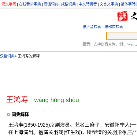
汉文学网
|
在线新华字典
|
汉语词典
|
成语词典
|
中文转拼音
|
文言文字典
|
繁体字转
按拼音检索
按部首检索
提示：
支持拼音查询，例：“wen xu
汉语词典
>
王鸿寿的解释
王鸿寿
wáng hóng shòu
词典解释
王鸿寿(1850-1925)京剧演员。艺名三麻子，安徽怀宁
在上海演出。擅演关羽戏(红生戏)，所塑造的关羽形象庄