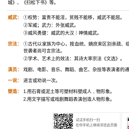
城》、《扫松下书》等。
威武：
①权势：富贵不能淫，贫贱不能移，威武不能屈。
②军威；武力：外张威武。
③威风勇健：威武的大汉｜神情威武。
宗法：
①古代以家族为中心，按血统、嫡庶来区别亲疏、
世袭者尚可言宗法。
②学术、艺术上的效法：其诗大率宗法《文选》。
演员：
戏剧、电影、音乐、舞蹈、曲艺、杂技等表演者的
一说：
进言或劝说一次。
塑造：
1.用石膏或泥土等可塑材料塑成人﹑物形象。
2.用文字描写或戏剧舞蹈表演创造人物形象。
试试手机扫一扫
在你手机上继续浏览此页面