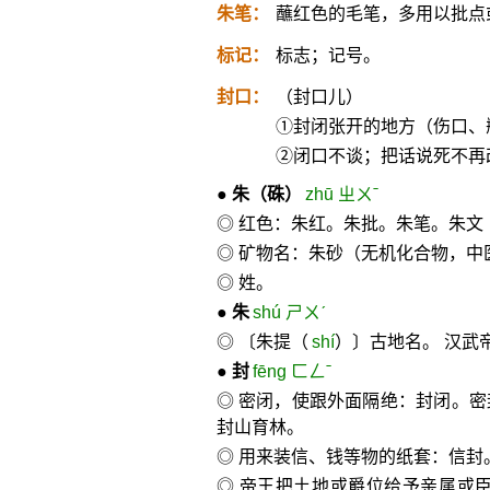
朱笔：
蘸红色的毛笔，多用以批点
标记：
标志；记号。
封口：
（封口儿）
①封闭张开的地方（伤口、
②闭口不谈；把话说死不再
●
朱
（硃）
zhū ㄓㄨˉ
◎ 红色：朱红。朱批。朱笔。朱
◎ 矿物名：朱砂（无机化合物，中医
◎ 姓。
●
朱
shú ㄕㄨˊ
◎ 〔朱提（
shí
）〕古地名。 汉武
●
封
fēng ㄈㄥˉ
◎ 密闭，使跟外面隔绝：封闭。
封山育林。
◎ 用来装信、钱等物的纸套：信封
◎ 帝王把土地或爵位给予亲属或