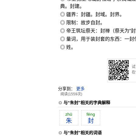
典。封建。
◎ 疆界：封疆。封域。封界。
◎ 限制：故步自封。
◎ 帝王筑坛祭天：封禅（祭天为“封
◎ 量词，用于装封套的东西：一封
◎ 姓。
试
在
分享到：
更多
阅读(1559次)
与“朱封”相关的字典解释
zhū
fēng
朱
封
与“朱封”相关的词语