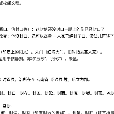
或校阅文稿。
瓶口、信封口等）：这封信还没封口ㄧ腿上的伤已经封口了。
改变：他没封口，还可以商量 ㄧ人家已经封了口，没法儿再谈了
文（印章上的阳文）。朱门（红漆大门，旧时指豪富人家）。
用于镇静剂。亦称“辰砂”、“丹砂”）。朱墨。
帝 时置县，治所在今 云南省 昭通县 境。后立为郡。
密封。封口。封存。封条。封贮。封面。封底。封锁。封顶。冰
。赏封。
臣僚：封侯。封君（领有封地的贵族）。封邑。封拜（拜官授