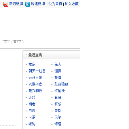
：
新浪微博
腾讯微博
|
设为首页
|
加入收藏
文?” ;“文?学”。
最近查询
龙龛
先志
朝天一炷香
谴责
云开日出
督阵
沉谋研虑
赃货狼藉
隆兴和议
红衲袄
连想
名贤
阁老
狂想
白烧
失指
可谓
信笔
帐钩
修缮