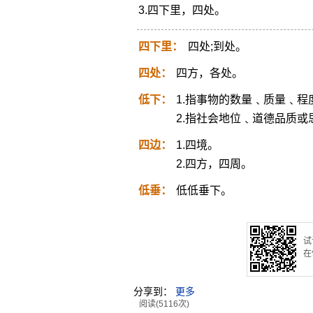
3.四下里，四处。
四下里：
四处;到处。
四处：
四方，各处。
低下：
1.指事物的数量﹑质量﹑
2.指社会地位﹑道德品质
四边：
1.四境。
2.四方，四周。
低垂：
低低垂下。
试
在
分享到：
更多
阅读(5116次)