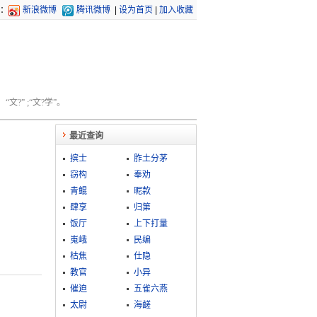
：
新浪微博
腾讯微博
|
设为首页
|
加入收藏
文?” ;“文?学”。
最近查询
摈士
胙土分茅
窃构
奉劝
青鲲
昵款
肆享
归第
饭厅
上下打量
嵬峨
民编
枯焦
仕隐
教官
小异
催迫
五雀六燕
太尉
海鹾