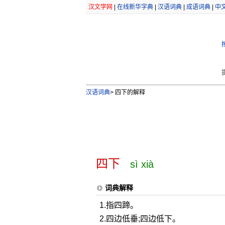
汉文学网
|
在线新华字典
|
汉语词典
|
成语词典
|
中
汉语词典
>
四下的解释
四下
sì xià
词典解释
1.指四蹄。
2.四边低垂;四边低下。