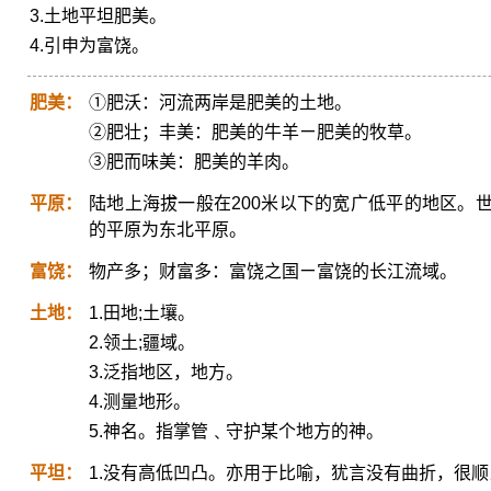
3.土地平坦肥美。
4.引申为富饶。
肥美：
①肥沃：河流两岸是肥美的土地。
②肥壮；丰美：肥美的牛羊ㄧ肥美的牧草。
③肥而味美：肥美的羊肉。
平原：
陆地上海拔一般在200米以下的宽广低平的地区。
的平原为东北平原。
富饶：
物产多；财富多：富饶之国ㄧ富饶的长江流域。
土地：
1.田地;土壤。
2.领土;疆域。
3.泛指地区，地方。
4.测量地形。
5.神名。指掌管﹑守护某个地方的神。
平坦：
1.没有高低凹凸。亦用于比喻，犹言没有曲折，很顺