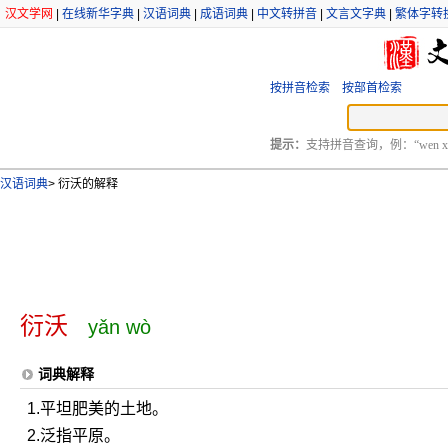
汉文学网
|
在线新华字典
|
汉语词典
|
成语词典
|
中文转拼音
|
文言文字典
|
繁体字转
按拼音检索
按部首检索
提示：
支持拼音查询，例：“wen xu
汉语词典
>
衍沃的解释
衍沃
yǎn wò
词典解释
1.平坦肥美的土地。
2.泛指平原。