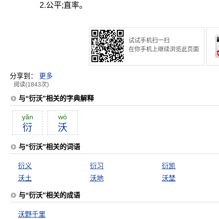
2.公平;直率。
试试手机扫一扫
在你手机上继续浏览此页面
分享到：
更多
阅读(1843次)
与“衍沃”相关的字典解释
yăn
wò
衍
沃
与“衍沃”相关的词语
衍义
衍习
衍凯
沃土
沃地
沃埜
与“衍沃”相关的成语
沃野千里