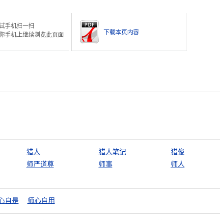
试手机扫一扫
下载本页内容
你手机上继续浏览此页面
猎人
猎人笔记
猎俊
师严道尊
师事
师人
心自是
师心自用