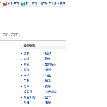
：
新浪微博
腾讯微博
|
设为首页
|
加入收藏
文?” ;“文?学”。
最近查询
璇鼎
胫部
介慎
璇机
差委
空前绝后
顽磁
概范
回残
转盘
伯雅
驿丞
史乘
面帛
谈风月
龙去鼎湖
视富如贫
竖立
焚林
窗笼