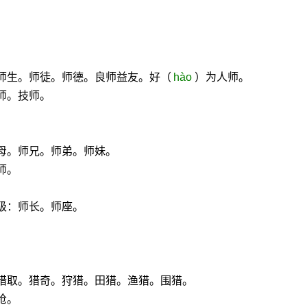
师生。师徒。师德。良师益友。好（
hào
）为人师。
师。技师。
母。师兄。师弟。师妹。
师。
级：师长。师座。
猎取。猎奇。狩猎。田猎。渔猎。围猎。
枪。