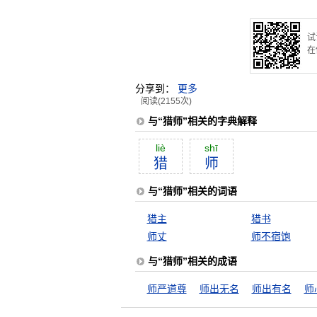
试
在
分享到：
更多
阅读(2155次)
与“猎师”相关的字典解释
liè
shī
猎
师
与“猎师”相关的词语
猎主
猎书
师丈
师不宿饱
与“猎师”相关的成语
师严道尊
师出无名
师出有名
师