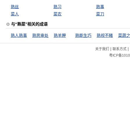
熟丝
熟习
熟事
菜人
菜农
菜刀
与“熟菜”相关的成语
熟人熟事
熟思审处
熟羊胛
熟能生巧
熟视不睹
菜蔬
|
|
关于我们
联系方式
粤ICP备1010