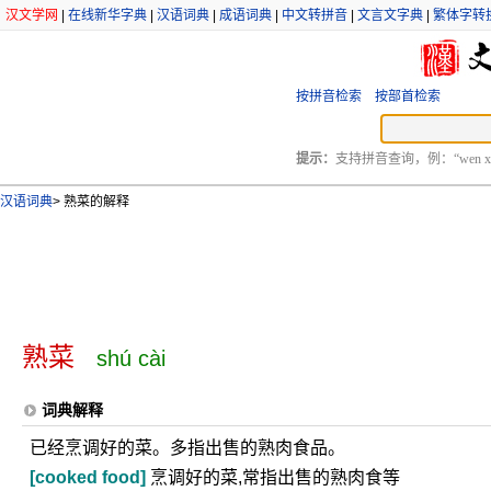
汉文学网
|
在线新华字典
|
汉语词典
|
成语词典
|
中文转拼音
|
文言文字典
|
繁体字转
按拼音检索
按部首检索
提示：
支持拼音查询，例：“wen xu
汉语词典
>
熟菜的解释
熟菜
shú cài
词典解释
已经烹调好的菜。多指出售的熟肉食品。
[cooked food]
烹调好的菜,常指出售的熟肉食等