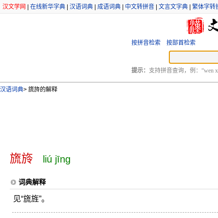
汉文学网
|
在线新华字典
|
汉语词典
|
成语词典
|
中文转拼音
|
文言文字典
|
繁体字转
按拼音检索
按部首检索
提示：
支持拼音查询，例：“wen xu
汉语词典
>
旒旍的解释
旒旍
liú jīng
词典解释
见“旒旌”。