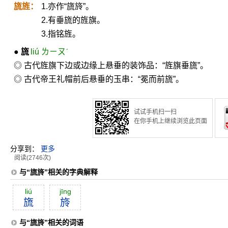
旒旌：
1.亦作“旒旍”。
2.有垂旒的旌旗。
3.指铭旌。
●
旒
liú ㄌㄧㄡˊ
◎ 古代旌旗下边或边缘上悬垂的装饰品：“旌旗垂旒”。
◎ 古代帝王礼帽前后悬垂的玉串：“冕而前旒”。
试试手机扫一扫
在你手机上继续浏览此页面
分享到：
更多
阅读(2746次)
与“旒旍”相关的字典解释
liú
jīng
旒
旍
与“旒旍”相关的词语