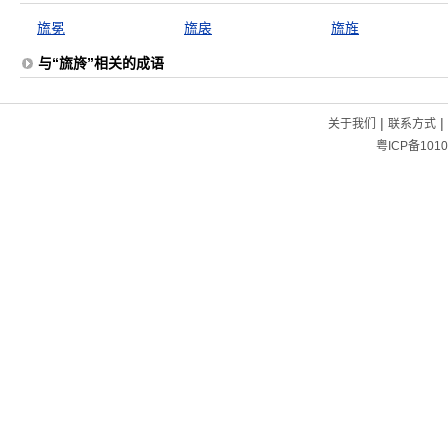
旒冕
旒扆
旒旌
与“旒旍”相关的成语
|
|
关于我们
联系方式
粤ICP备1010