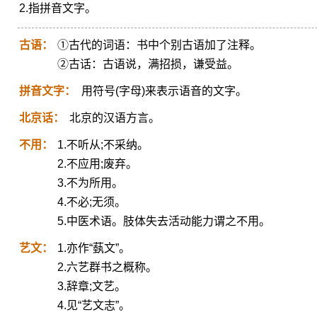
2.指拼音文字。
古语：
①古代的词语：书中个别古语加了注释。
②古话：古语说，满招损，谦受益。
拼音文字：
用符号(字母)来表示语音的文字。
北京话：
北京的汉语方言。
不用：
1.不听从;不采纳。
2.不应用;废弃。
3.不为所用。
4.不必;无须。
5.中医术语。肢体失去活动能力谓之不用。
艺文：
1.亦作“蓺文”。
2.六艺群书之概称。
3.辞章;文艺。
4.见“艺文志”。