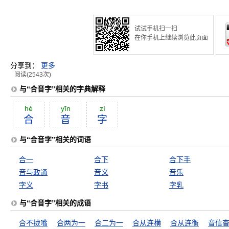
试试手机扫一扫
在你手机上继续浏览此页面
分享到：
更多
阅读(2543次)
与“合音字”相关的字典解释
hé
yīn
zì
合
音
字
与“合音字”相关的词语
合一
合下
合下手
音与政通
音义
音乐
字义
字书
字乳
与“合音字”相关的成语
合不拢嘴
合两为一
合二为一
合从连横
合从连衡
音信