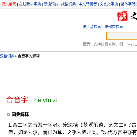
汉文学网
|
在线新华字典
|
汉语词典
|
成语词典
|
中文转拼音
|
文言文字典
|
繁体字转
按拼音检索
按部首检索
提示：
支持拼音查询，例：“wen xu
汉语词典
>
合音字的解释
合音字
hé yīn zì
词典解释
1.合二字之音为一字者。宋沈括《梦溪笔谈．艺文二》:
盍，如是为尔，而已为耳，之乎为诸之类。”现代方言中亦有。