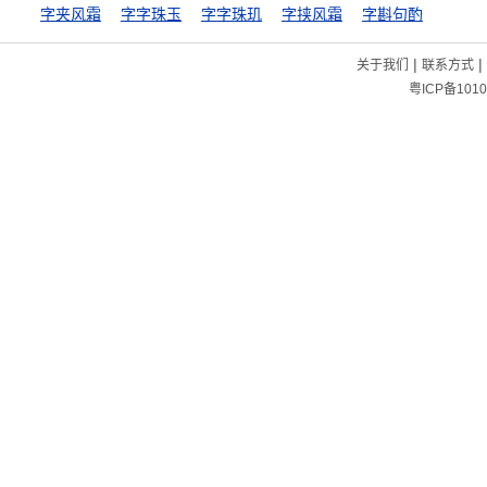
字夹风霜
字字珠玉
字字珠玑
字挟风霜
字斟句酌
|
|
关于我们
联系方式
粤ICP备1010