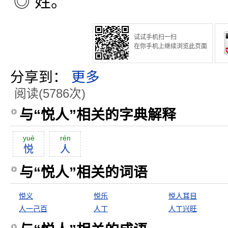
◎ 姓。
试试手机扫一扫
在你手机上继续浏览此页面
分享到：
更多
阅读(5786次)
与“悦人”相关的字典解释
yuè
rén
悦
人
与“悦人”相关的词语
悦义
悦乐
悦人耳目
人一己百
人丁
人丁兴旺