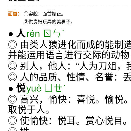
面首：
①容貌：面首端正。
②供贵妇玩弄的美男子。
●
人
rén ㄖㄣˊ
◎ 由类人猿进化而成的能制
并能运用语言进行交际的动物
◎ 别人，他人：“人为刀俎，
◎ 人的品质、性情、名誉：
●
悦
yuè ㄩㄝˋ
◎ 高兴，愉快：喜悦。愉悦
取悦于人。
◎ 使愉快：悦耳。赏心悦目