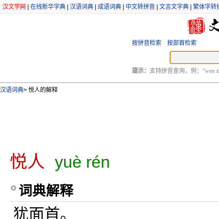
汉文学网
|
在线新华字典
|
汉语词典
|
成语词典
|
中文转拼音
|
文言文字典
|
繁体字转
按拼音检索
按部首检索
提示：
支持拼音查询，例：“wen xu
汉语词典
>
悦人的解释
悦人
yuè rén
词典解释
犹面首。