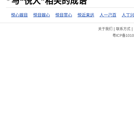
与“悦人”相关的成语
悦心娱目
悦目娱心
悦目赏心
悦近来远
人一己百
人丁
|
|
关于我们
联系方式
粤ICP备1010