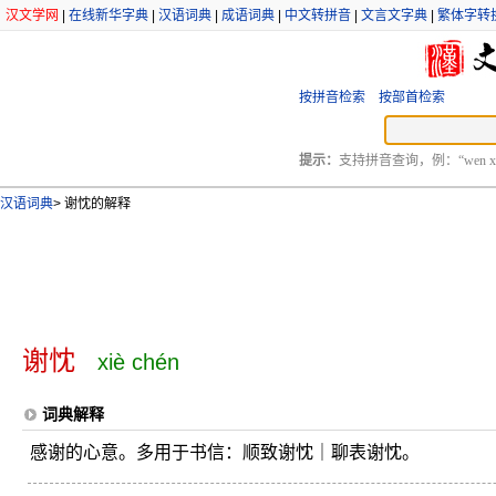
汉文学网
|
在线新华字典
|
汉语词典
|
成语词典
|
中文转拼音
|
文言文字典
|
繁体字转
按拼音检索
按部首检索
提示：
支持拼音查询，例：“wen xu
汉语词典
>
谢忱的解释
谢忱
xiè chén
词典解释
感谢的心意。多用于书信：顺致谢忱｜聊表谢忱。