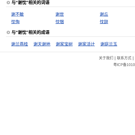
与“谢忱”相关的词语
谢不敏
谢世
谢丘
忱恂
忱悃
忱辞
与“谢忱”相关的成语
谢兰燕桂
谢天谢地
谢家宝树
谢家活计
谢庭兰玉
|
|
关于我们
联系方式
粤ICP备1010