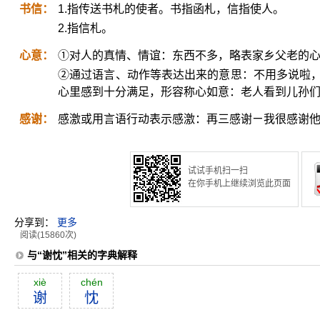
书信：
1.指传送书札的使者。书指函札，信指使人。
2.指信札。
心意：
①对人的真情、情谊：东西不多，略表家乡父老的
②通过语言、动作等表达出来的意思：不用多说啦，你
心里感到十分满足，形容称心如意：老人看到儿孙
感谢：
感激或用言语行动表示感激：再三感谢ㄧ我很感谢
试试手机扫一扫
在你手机上继续浏览此页面
分享到：
更多
阅读(15860次)
与“谢忱”相关的字典解释
xiè
chén
谢
忱