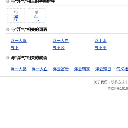
与“浮气”相关的字典解释
fú
qì
浮
气
与“浮气”相关的词语
浮一大瓟
浮一大白
浮上水
气下
气不公
气不平
与“浮气”相关的成语
浮一大瓟
浮一大白
浮云富贵
浮云朝露
浮云翳日
气义
|
|
关于我们
联系方式
粤ICP备1010