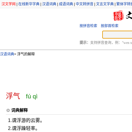
汉文学网
|
在线新华字典
|
汉语词典
|
成语词典
|
中文转拼音
|
文言文字典
|
繁体字转
按拼音检索
按部首检索
提示：
支持拼音查询，例：“wen xu
汉语词典
>
浮气的解释
浮气
fú qì
词典解释
1.谓浮游的云雾。
2.谓浮躁轻率。