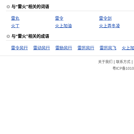
与“雷火”相关的词语
雷丸
雷令
雷令剑
火丁
火上加油
火上弄冬凌
与“雷火”相关的成语
雷令风行
雷动风行
雷励风行
雷厉风行
雷厉风飞
火上
|
|
关于我们
联系方式
粤ICP备1010