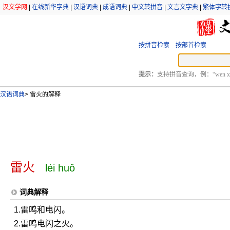
汉文学网
|
在线新华字典
|
汉语词典
|
成语词典
|
中文转拼音
|
文言文字典
|
繁体字转
按拼音检索
按部首检索
提示：
支持拼音查询，例：“wen xu
汉语词典
>
雷火的解释
雷火
léi huǒ
词典解释
1.雷鸣和电闪。
2.雷鸣电闪之火。