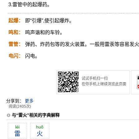
3.雷管中的起爆药。
起爆：
即“引爆”,使引起爆炸。
鸣和：
鸣声谐和的车铃。
雷管：
弹药、炸药包等的发火装置。一般用雷汞等容易发
电闪：
闪电。
试试手机扫一扫
在你手机上继续浏览此页面
分享到：
更多
阅读(2405次)
与“雷火”相关的字典解释
léi
huŏ
雷
火