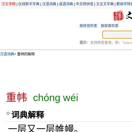
汉文学网
|
在线新华字典
|
汉语词典
|
成语词典
|
中文转拼音
|
文言文字典
|
繁体字转
按拼音检索
按部首检索
提示：
支持拼音查询，例：“wen xu
汉语词典
>
重帏的解释
重帏
chóng wéi
词典解释
一层又一层帷幔。