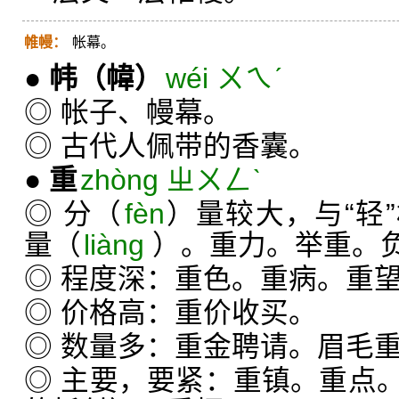
帷幔：
帐幕。
●
帏
（幃）
wéi ㄨㄟˊ
◎ 帐子、幔幕。
◎ 古代人佩带的香囊。
●
重
zhòng ㄓㄨㄥˋ
◎ 分（
fèn
）量较大，与“轻
量（
liàng
）。重力。举重。
◎ 程度深：重色。重病。重
◎ 价格高：重价收买。
◎ 数量多：重金聘请。眉毛
◎ 主要，要紧：重镇。重点