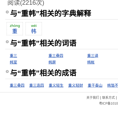
阅读(2216次)
与“重帏”相关的字典解释
zhòng
wéi
重
帏
与“重帏”相关的词语
重三
重三叠四
重三译
帏室
帏屏
帏帐
与“重帏”相关的成语
重三叠四
重三迭四
重义轻生
重义轻财
重于泰山
帏箔
|
|
关于我们
联系方式
粤ICP备1010