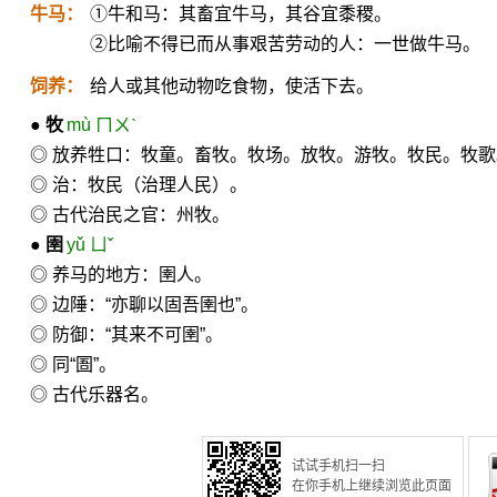
牛马：
①牛和马：其畜宜牛马，其谷宜黍稷。
②比喻不得已而从事艰苦劳动的人：一世做牛马。
饲养：
给人或其他动物吃食物，使活下去。
●
牧
mù ㄇㄨˋ
◎ 放养牲口：牧童。畜牧。牧场。放牧。游牧。牧民。牧
◎ 治：牧民（治理人民）。
◎ 古代治民之官：州牧。
●
圉
yǔ ㄩˇ
◎ 养马的地方：圉人。
◎ 边陲：“亦聊以固吾圉也”。
◎ 防御：“其来不可圉”。
◎ 同“圄”。
◎ 古代乐器名。
试试手机扫一扫
在你手机上继续浏览此页面