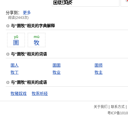
分享到：
更多
阅读(2443次)
与“圉牧”相关的字典解释
yŭ
mù
圉
牧
与“圉牧”相关的词语
圉人
圉圉
圉师
牧丁
牧业
牧主
与“圉牧”相关的成语
牧猪奴戏
牧豕听经
|
|
关于我们
联系方式
粤ICP备1010