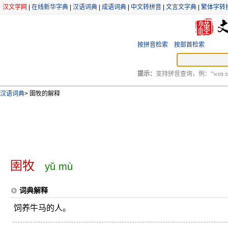
汉文学网
|
在线新华字典
|
汉语词典
|
成语词典
|
中文转拼音
|
文言文字典
|
繁体字转
按拼音检索
按部首检索
提示：
支持拼音查询，例：“wen xu
汉语词典
>
圉牧的解释
圉牧
yǔ mù
词典解释
饲养牛马的人。