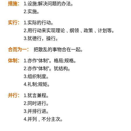
措施：
1.设施;解决问题的办法。
2.实施。
实行：
1.实际的行动。
2.用行动来实现理论﹑纲领﹑政策﹑计划等。
3.犹德行，操行。
合而为一：
把散乱的事物合在一起。
体制：
1.亦作“体制”。格局;规格。
2.亦作“体制”。犹结构。
3.组织制度。
4.礼制;规矩。
并行：
1.犹言兼程。
2.同时进行。
3.并排行进。
4.并列﹐不分主次。