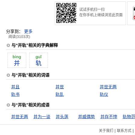
试试手机扫一扫
在你手机上继续浏览此页面
分享到：
更多
阅读(3103次)
与“并轨”相关的字典解释
bìng
guĭ
并
轨
与“并轨”相关的词语
并且
并世
并世无两
轨书
轨乱
轨仪
与“并轨”相关的成语
并世无两
并为一谈
并头莲
并威偶势
并存不悖
轨物
|
|
关于我们
联系方式