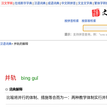
汉文学网
|
在线新华字典
|
汉语词典
|
成语词典
|
中文转拼音
|
文言文字典
|
繁体字转
按拼音检索
按部首检索
提示：
支持拼音查询，例：“wen xu
汉语词典
>
并轨的解释
并轨
bìng guǐ
词典解释
比喻将并行的体制、措施等合而为一：两种教学体制实行并