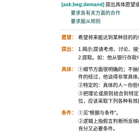
[ask;beg;demand]
提出具体愿望或
要求各有关方面的合作
要求服从规则
愿望：
希望将来能达到某种目的的
提出：
1.揭示;提请考虑、讨论、
2.提取。如：他从银行存款
具体：
①细节方面很明确的；不抽
件的经过，他谈得非常具体
②特定的：具体的人ㄧ你担
③把理论或原则结合到特定
位，应该采取下列各种有效
条件：
①见“根据与条件”。
②逻辑上指假言判断所反映
充分又必要条件。