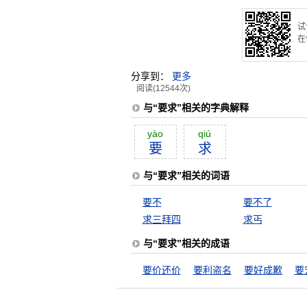
试
在
分享到：
更多
阅读(12544次)
与“要求”相关的字典解释
yào
qiú
要
求
与“要求”相关的词语
要不
要不了
求三拜四
求丐
与“要求”相关的成语
要价还价
要利盗名
要好成歉
要