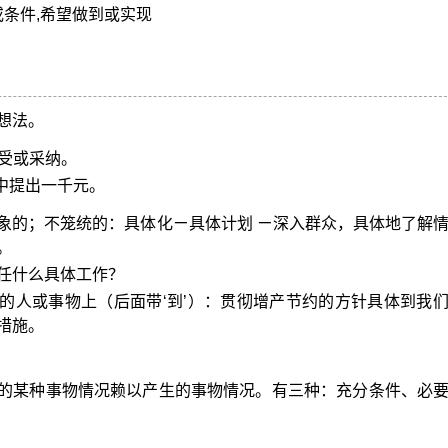
条件,希望做到或实现
想法。
接受或采纳。
中提出一千元。
象的；不笼统的：具体化ㄧ具体计划 ㄧ深入群众，具体地了解
。
任什么具体工作？
的人或事物上（后面带‘到’）：贯彻增产节约的方针具体到我
措施。
的某种事物情况赖以产生的事物情况。有三种：充分条件、必