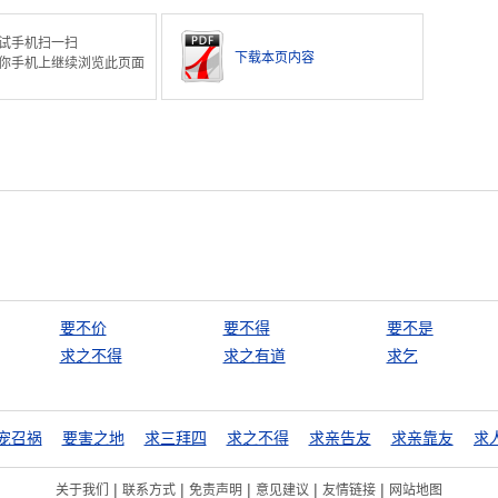
试手机扫一扫
下载本页内容
你手机上继续浏览此页面
要不价
要不得
要不是
求之不得
求之有道
求乞
宠召祸
要害之地
求三拜四
求之不得
求亲告友
求亲靠友
|
|
|
|
|
关于我们
联系方式
免责声明
意见建议
友情链接
网站地图