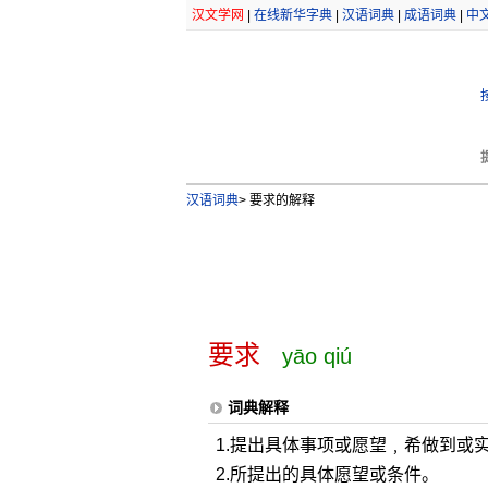
汉文学网
|
在线新华字典
|
汉语词典
|
成语词典
|
中
汉语词典
>
要求的解释
要求
yāo qiú
词典解释
1.提出具体事项或愿望﹐希做到或
2.所提出的具体愿望或条件。