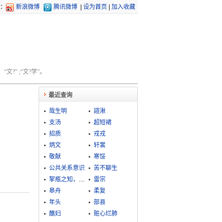
：
新浪微博
腾讯微博
|
设为首页
|
加入收藏
文?” ;“文?学”。
最近查询
哉生明
諠湫
支汤
超短裙
招质
戎戎
炳文
轩裳
敬献
寒馁
公共关系意识
苦不聊生
挈瓶之知，不失守器
雷宗
皋舟
柔复
年头
部县
醮妇
赃心烂肺