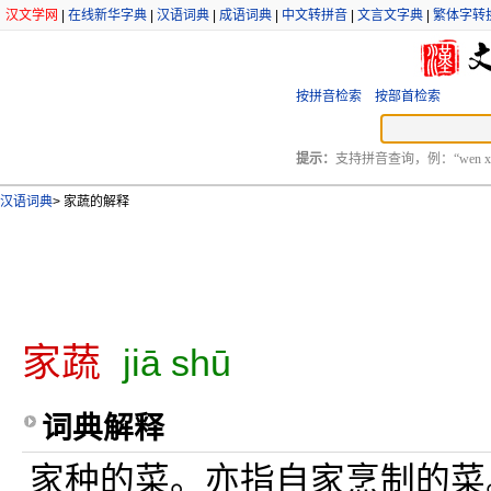
汉文学网
|
在线新华字典
|
汉语词典
|
成语词典
|
中文转拼音
|
文言文字典
|
繁体字转
按拼音检索
按部首检索
提示：
支持拼音查询，例：“wen xu
汉语词典
>
家蔬的解释
家蔬
jiā shū
词典解释
家种的菜。亦指自家烹制的菜