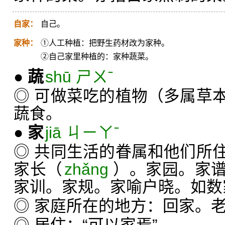
自家：
自己。
家种：
①人工种植：把野生药材改为家种。
②自己家里种植的：家种蔬菜。
●
蔬
shū ㄕㄨˉ
◎ 可做菜吃的植物（多属草
蔬食。
●
家
jiā ㄐㄧㄚˉ
◎ 共同生活的眷属和他们所
家长（
zhǎng
）。家园。家
家训。家规。家喻户晓。如数
◎ 家庭所在的地方：回家。