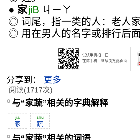
●
家
jiB
ㄐㄧㄚ
◎ 词尾，指一类的人：老人
◎ 用在男人的名字或排行后
试试手机扫一扫
在你手机上继续浏览此页面
分享到：
更多
阅读(1717次)
与“家蔬”相关的字典解释
jiā
shū
家
蔬
与“家蔬”相关的词语