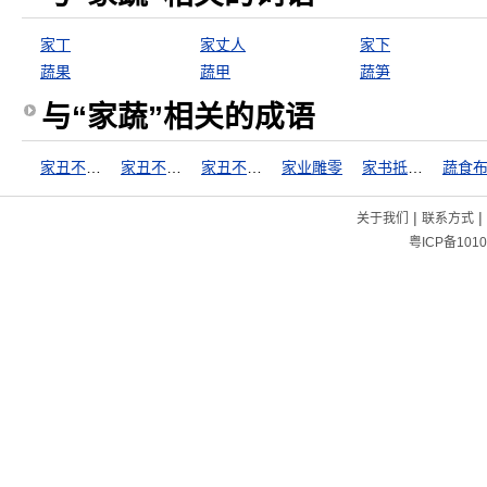
家丁
家丈人
家下
蔬果
蔬甲
蔬笋
与“家蔬”相关的成语
家丑不可外扬
家丑不可外谈
家丑不外扬
家业雕零
家书抵万金
蔬食
|
|
关于我们
联系方式
粤ICP备1010