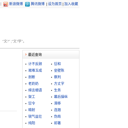
：
新浪微博
腾讯微博
|
设为首页
|
加入收藏
文?” ;“文?学”。
最近查询
计不反顾
愆和
艰难玉成
垒壁陈
剖断
察判
老奶奶
方丈字
绵言细语
生务
架工
幕后操纵
愆令
滑移
暗射
连翘
锐气益壮
伪局
纯阳
前箸