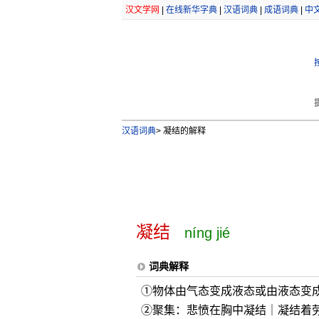
汉文学网
|
在线新华字典
|
汉语词典
|
成语词典
|
中
汉语词典
>
凝结的解释
凝结
níng jié
词典解释
①物体由气态变成液态或由液态变
②聚集：悲愤在胸中凝结｜凝结着