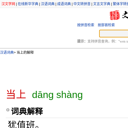
汉文学网
|
在线新华字典
|
汉语词典
|
成语词典
|
中文转拼音
|
文言文字典
|
繁体字转
按拼音检索
按部首检索
提示：
支持拼音查询，例：“wen xu
汉语词典
>
当上的解释
当上
dāng shàng
词典解释
犹值班。