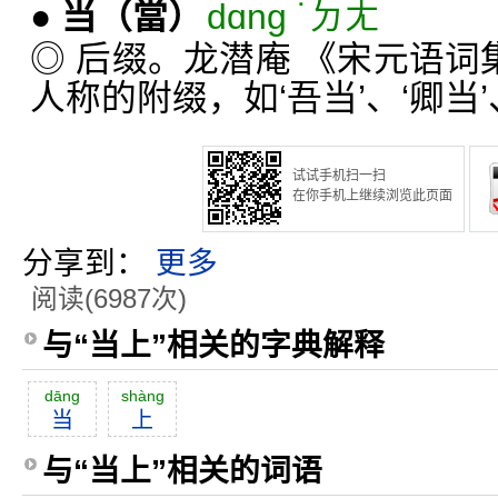
●
当
（當）
dɑng ˙ㄉㄤ
◎ 后缀。龙潜庵 《宋元语词
人称的附缀，如‘吾当’、‘卿当’
试试手机扫一扫
在你手机上继续浏览此页面
分享到：
更多
阅读(6987次)
与“当上”相关的字典解释
dāng
shàng
当
上
与“当上”相关的词语