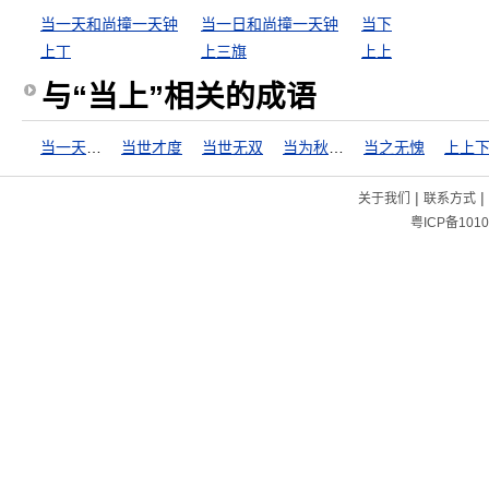
当一天和尚撞一天钟
当一日和尚撞一天钟
当下
上丁
上三旗
上上
与“当上”相关的成语
当一天和尚撞一天钟
当世才度
当世无双
当为秋霜，无为槛羊
当之无愧
上上
|
|
关于我们
联系方式
粤ICP备1010