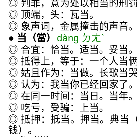
◎ 判罪，意为处以相当的刑
◎ 顶端，头：瓦当。
◎ 象声词，金属撞击的声音
●
当
（當）
dàng ㄉㄤˋ
◎ 合宜：恰当。适当。妥当
◎ 抵得上，等于：一个人当
◎ 姑且作为：当做。长歌当
◎ 认为：我当你已经回家了
◎ 在同一时间：当日。当年
◎ 吃亏，受骗：上当。
◎ 抵押：抵当。押当。典当
钱）。