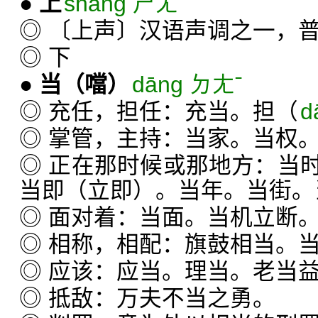
●
上
shǎng ㄕㄤˇ
◎ 〔上声〕汉语声调之一，
◎ 下
●
当
（噹）
dāng ㄉㄤˉ
◎ 充任，担任：充当。担（
d
◎ 掌管，主持：当家。当权
◎ 正在那时候或那地方：当
当即（立即）。当年。当街。
◎ 面对着：当面。当机立断
◎ 相称，相配：旗鼓相当。
◎ 应该：应当。理当。老当
◎ 抵敌：万夫不当之勇。