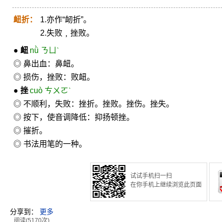
衄折：
1.亦作“衂折”。
2.失败﹐挫败。
●
衄
nǜ ㄋㄩˋ
◎ 鼻出血：鼻衄。
◎ 损伤，挫败：败衄。
●
挫
cuò ㄘㄨㄛˋ
◎ 不顺利，失败：挫折。挫败。挫伤。挫失。
◎ 按下，使音调降低：抑扬顿挫。
◎ 摧折。
◎ 书法用笔的一种。
试试手机扫一扫
在你手机上继续浏览此页面
分享到：
更多
阅读(5170次)