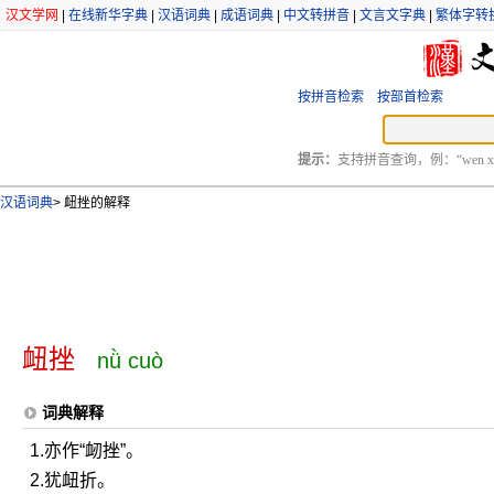
汉文学网
|
在线新华字典
|
汉语词典
|
成语词典
|
中文转拼音
|
文言文字典
|
繁体字转
按拼音检索
按部首检索
提示：
支持拼音查询，例：“wen xu
汉语词典
>
衄挫的解释
衄挫
nǜ cuò
词典解释
1.亦作“衂挫”。
2.犹衄折。