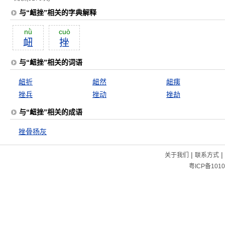
与“衄挫”相关的字典解释
nǜ
cuò
衄
挫
与“衄挫”相关的词语
衄折
衄然
衄痍
挫兵
挫动
挫劫
与“衄挫”相关的成语
挫骨扬灰
|
|
关于我们
联系方式
粤ICP备1010