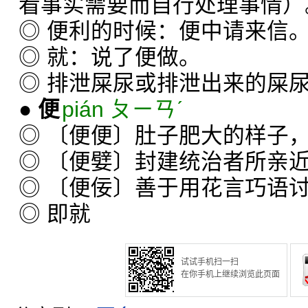
看事实需要而自行处理事情）
◎ 便利的时候：便中请来信
◎ 就：说了便做。
◎ 排泄屎尿或排泄出来的屎
●
便
pián ㄆㄧㄢˊ
◎ 〔便便〕肚子肥大的样子，
◎ 〔便嬖〕封建统治者所亲
◎ 〔便佞〕善于用花言巧语
◎ 即就
试试手机扫一扫
在你手机上继续浏览此页面