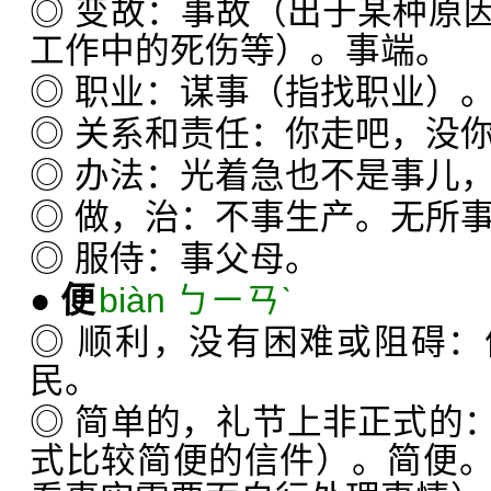
◎ 变故：事故（出于某种原
工作中的死伤等）。事端。
◎ 职业：谋事（指找职业）
◎ 关系和责任：你走吧，没
◎ 办法：光着急也不是事儿
◎ 做，治：不事生产。无所
◎ 服侍：事父母。
●
便
biàn ㄅㄧㄢˋ
◎ 顺利，没有困难或阻碍
民。
◎ 简单的，礼节上非正式的
式比较简便的信件）。简便