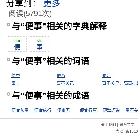
分享到：
更多
阅读(5791次)
与“便事”相关的字典解释
biàn
shì
便
事
与“便事”相关的词语
便中
便乃
便习
事上
事不关己
事不关己，高高挂
与“便事”相关的成语
便宜从事
便宜施行
便宜无好货
便宜行事
便辞巧说
事不
|
|
关于我们
联系方式
粤ICP备1010