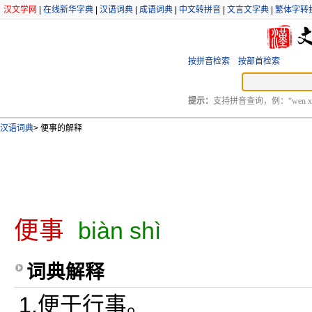
汉文学网
|
在线新华字典
|
汉语词典
|
成语词典
|
中文转拼音
|
文言文字典
|
繁体字转
按拼音检索
按部首检索
提示：
支持拼音查询，例：“wen xu
汉语词典
>
便事的解释
便事
biàn shì
词典解释
1.便于行事。