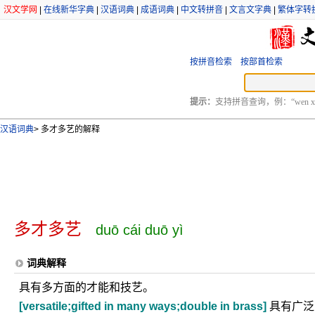
汉文学网
|
在线新华字典
|
汉语词典
|
成语词典
|
中文转拼音
|
文言文字典
|
繁体字转
按拼音检索
按部首检索
提示：
支持拼音查询，例：“wen xu
汉语词典
>
多才多艺的解释
多才多艺
duō cái duō yì
词典解释
具有多方面的才能和技艺。
[versatile;gifted in many ways;double in brass]
具有广泛