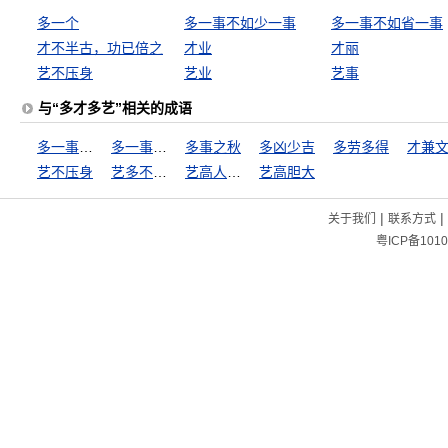
多一个
多一事不如少一事
多一事不如省一事
才不半古，功已倍之
才业
才丽
艺不压身
艺业
艺事
与“多才多艺”相关的成语
多一事不如少一事
多一事不如省一事
多事之秋
多凶少吉
多劳多得
才兼
艺不压身
艺多不压身
艺高人胆大
艺高胆大
|
|
关于我们
联系方式
粤ICP备1010