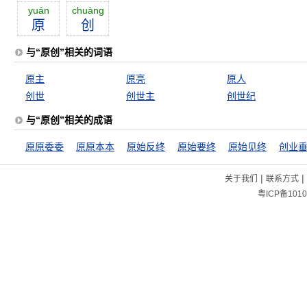
yuán
chuàng
原
创
与“原创”相关的词语
原主
原亮
原人
创世
创世主
创世纪
与“原创”相关的成语
原原委委
原原本本
原始反终
原始要终
原始见终
创业
|
|
关于我们
联系方式
粤ICP备1010