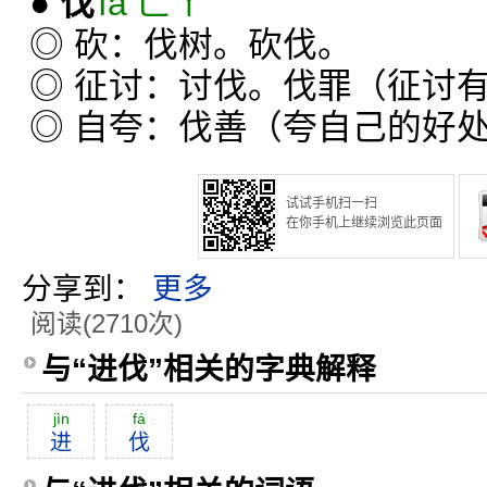
●
伐
fá ㄈㄚˊ
◎ 砍：伐树。砍伐。
◎ 征讨：讨伐。伐罪（征讨
◎ 自夸：伐善（夸自己的好
试试手机扫一扫
在你手机上继续浏览此页面
分享到：
更多
阅读(2710次)
与“进伐”相关的字典解释
jìn
fá
进
伐