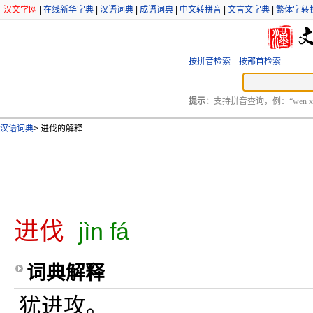
汉文学网
|
在线新华字典
|
汉语词典
|
成语词典
|
中文转拼音
|
文言文字典
|
繁体字转
按拼音检索
按部首检索
提示：
支持拼音查询，例：“wen xu
汉语词典
>
进伐的解释
进伐
jìn fá
词典解释
犹进攻。