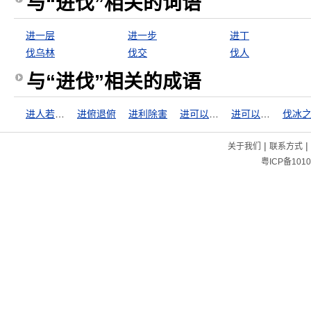
与“进伐”相关的词语
进一层
进一步
进丁
伐乌林
伐交
伐人
与“进伐”相关的成语
进人若将加诸膝，退人若将坠诸渊
进俯退俯
进利除害
进可以攻，据可以守
进可以攻，退可以守
伐冰
|
|
关于我们
联系方式
粤ICP备1010