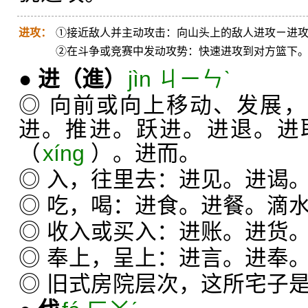
进攻：
①接近敌人并主动攻击：向山头上的敌人进攻ㄧ进
②在斗争或竞赛中发动攻势：快速进攻到对方篮下
●
进
（進）
jìn ㄐㄧㄣˋ
◎ 向前或向上移动、发展，
进。推进。跃进。进退。进
（
xíng
）。进而。
◎ 入，往里去：进见。进谒
◎ 吃，喝：进食。进餐。滴
◎ 收入或买入：进账。进货
◎ 奉上，呈上：进言。进奉
◎ 旧式房院层次，这所宅子