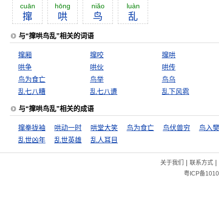
cuān
hōng
niăo
luàn
撺
哄
鸟
乱
与“撺哄鸟乱”相关的词语
撺厢
撺咬
撺哄
哄争
哄伙
哄传
鸟为食亡
鸟举
鸟乌
乱七八糟
乱七八遭
乱下风雹
与“撺哄鸟乱”相关的成语
撺拳拢袖
哄动一时
哄堂大笑
鸟为食亡
鸟伏兽穷
鸟入
乱世凶年
乱世英雄
乱人耳目
|
|
关于我们
联系方式
粤ICP备1010