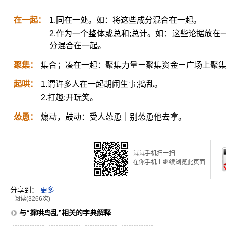
在一起：
1.同在一处。如：将这些成分混合在一起。
2.作为一个整体或总和;总计。如：这些论据放
分混合在一起。
聚集：
集合；凑在一起：聚集力量ㄧ聚集资金ㄧ广场上聚
起哄：
1.谓许多人在一起胡闹生事;捣乱。
2.打趣;开玩笑。
怂恿：
煽动，鼓动：受人怂恿｜别怂恿他去拿。
试试手机扫一扫
在你手机上继续浏览此页面
分享到：
更多
阅读(3266次)
与“撺哄鸟乱”相关的字典解释