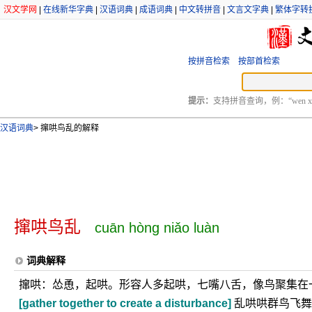
汉文学网
|
在线新华字典
|
汉语词典
|
成语词典
|
中文转拼音
|
文言文字典
|
繁体字转
按拼音检索
按部首检索
提示：
支持拼音查询，例：“wen xu
汉语词典
>
撺哄鸟乱的解释
撺哄鸟乱
cuān hòng niǎo luàn
词典解释
撺哄：怂恿，起哄。形容人多起哄，七嘴八舌，像鸟聚集在
[gather together to create a disturbance]
乱哄哄群鸟飞舞