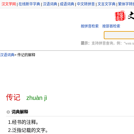
汉文学网
|
在线新华字典
|
汉语词典
|
成语词典
|
中文转拼音
|
文言文字典
|
繁体字转
按拼音检索
按部首检索
提示：
支持拼音查询，例：“wen xu
汉语词典
>
传记的解释
传记
zhuàn jì
词典解释
1.经书的注释。
2.泛指记载的文字。