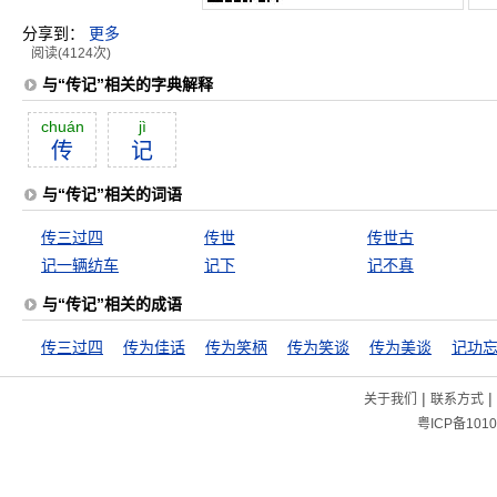
分享到：
更多
阅读(4124次)
与“传记”相关的字典解释
chuán
jì
传
记
与“传记”相关的词语
传三过四
传世
传世古
记一辆纺车
记下
记不真
与“传记”相关的成语
传三过四
传为佳话
传为笑柄
传为笑谈
传为美谈
记功
|
|
关于我们
联系方式
粤ICP备1010