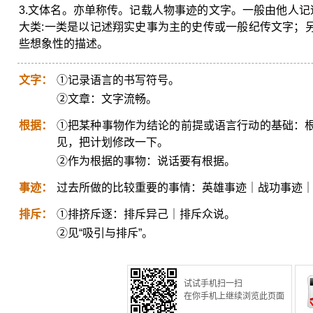
3.文体名。亦单称传。记载人物事迹的文字。一般由他人记
大类:一类是以记述翔实史事为主的史传或一般纪传文字；
些想象性的描述。
文字：
①记录语言的书写符号。
②文章：文字流畅。
根据：
①把某种事物作为结论的前提或语言行动的基础：
见，把计划修改一下。
②作为根据的事物：说话要有根据。
事迹：
过去所做的比较重要的事情：英雄事迹｜战功事迹
排斥：
①排挤斥逐：排斥异己｜排斥众说。
②见“吸引与排斥”。
试试手机扫一扫
在你手机上继续浏览此页面