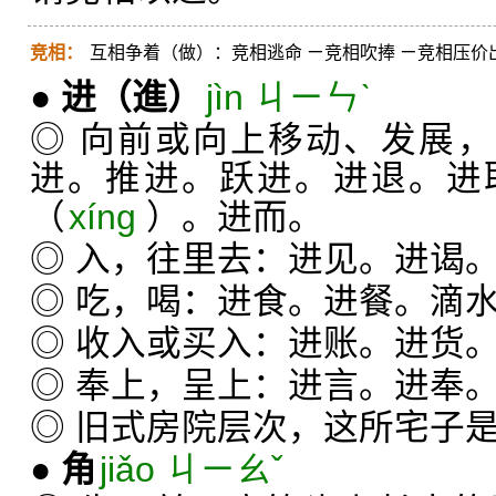
竞相：
互相争着（做）：竞相逃命 ㄧ竞相吹捧 ㄧ竞相压价
●
进
（進）
jìn ㄐㄧㄣˋ
◎ 向前或向上移动、发展，
进。推进。跃进。进退。进
（
xíng
）。进而。
◎ 入，往里去：进见。进谒
◎ 吃，喝：进食。进餐。滴
◎ 收入或买入：进账。进货
◎ 奉上，呈上：进言。进奉
◎ 旧式房院层次，这所宅子
●
角
jiǎo ㄐㄧㄠˇ