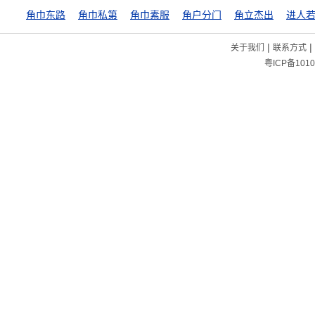
角巾东路
角巾私第
角巾素服
角户分门
角立杰出
|
|
关于我们
联系方式
粤ICP备1010