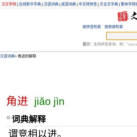
汉文学网
|
在线新华字典
|
汉语词典
|
成语词典
|
中文转拼音
|
文言文字典
|
繁体字转
按拼音检索
按部首检索
提示：
支持拼音查询，例：“wen xu
汉语词典
>
角进的解释
角进
jiǎo jìn
词典解释
谓竞相以进。