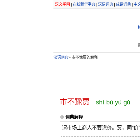
汉文学网
|
在线新华字典
|
汉语词典
|
成语词典
|
中
汉语词典
>
市不豫贾的解释
市不豫贾
shì bù yù gǔ
词典解释
谓市场上商人不要谎价。贾，同“价