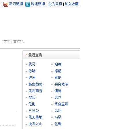
：
新浪微博
腾讯微博
|
设为首页
|
加入收藏
文?” ;“文?学”。
最近查询
恩灵
咱每
倦听
襟期
赃诬
索伦
鲂鱼赪尾
突突哝哝
风霜雨雪
偶属
辩絜
惠养
危乱
箪食壶酒
五显公
诟叱
黑天墨地
马星
披发入山
化缉