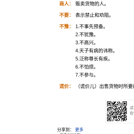
商人：
贩卖货物的人。
不要：
表示禁止和劝阻。
不豫：
1.不事先预备。
2.不犹豫。
3.不高兴。
4.天子有病的讳称。
5.泛称尊长有疾。
6.不怕烦。
7.不参与。
谎价：
（谎价儿）出售货物时所要
试
在
分享到：
更多