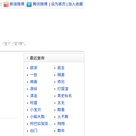
：
新浪微博
腾讯微博
|
设为首页
|
加入收藏
文?” ;“文?学”。
最近查询
欲求
巵言
一些
贼害
顺善
师兄
游丝
打提溜
清泚
青史标名
旺盛
太无
小宝贝
黥墨
小痴大黠
火不腾
阿巴拉契亚山脉
翙翙
出门
黥卒