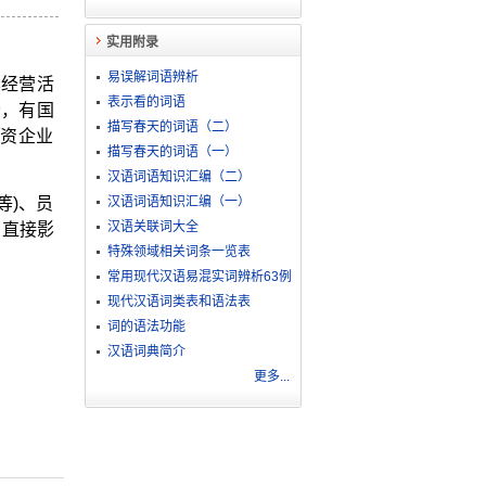
实用附录
易误解词语辨析
其经营活
表示看的词语
分，有国
描写春天的词语（二）
资企业
描写春天的词语（一）
汉语词语知识汇编（二）
等)、员
汉语词语知识汇编（一）
汉语关联词大全
。直接影
特殊领域相关词条一览表
常用现代汉语易混实词辨析63例
现代汉语词类表和语法表
词的语法功能
汉语词典简介
更多...