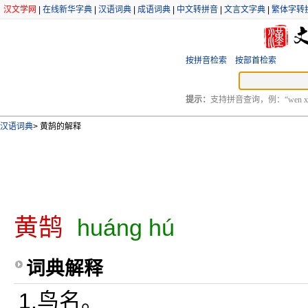
汉文学网
|
在线新华字典
|
汉语词典
|
成语词典
|
中文转拼音
|
文言文字典
|
繁体字转
按拼音检索
按部首检索
提示：
支持拼音查询，例：“wen xu
汉语词典
>
黄鹄的解释
黄鹄
huáng hú
词典解释
1.鸟名。