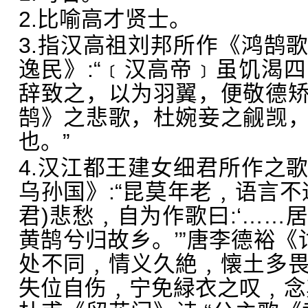
2.比喻高才贤士。
3.指汉高祖刘邦所作《鸿鹄
逸民》:“﹝汉高帝﹞虽饥渴
辞致之，以为羽翼，便敬德
鹄》之悲歌，杜婉妾之觎觊
也。”
4.汉江都王建女细君所作之
乌孙国》:“昆莫年老﹐语言不
君)悲愁﹐自为作歌曰:‘……
黄鹄兮归故乡。’”唐李德裕《
处不同﹐情义久絶﹐懐土多
失位自伤﹐宁免緑衣之叹﹐念