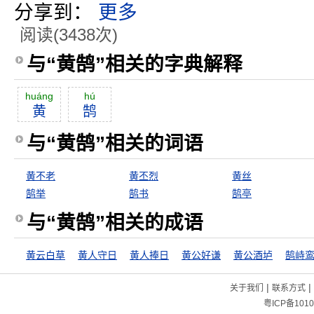
分享到：
更多
阅读(3438次)
与“黄鹄”相关的字典解释
huáng
hú
黄
鹄
与“黄鹄”相关的词语
黄不老
黄丕烈
黄丝
鹄举
鹄书
鹄亭
与“黄鹄”相关的成语
黄云白草
黄人守日
黄人捧日
黄公好谦
黄公酒垆
鹄峙
|
|
关于我们
联系方式
粤ICP备1010