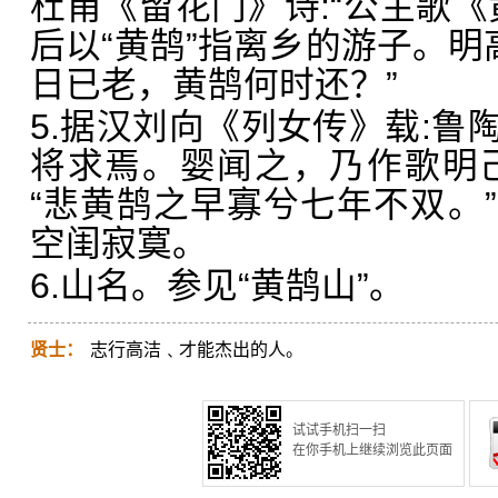
杜甫《留花门》诗:“公主歌《
后以“黄鹄”指离乡的游子。明
日已老，黄鹄何时还？”
5.据汉刘向《列女传》载:鲁
将求焉。婴闻之，乃作歌明
“悲黄鹄之早寡兮七年不双。
空闺寂寞。
6.山名。参见“黄鹄山”。
贤士：
志行高洁﹑才能杰出的人。
试试手机扫一扫
在你手机上继续浏览此页面