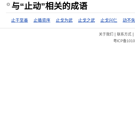
与“止动”相关的成语
止于至善
止循资序
止戈为武
止戈之武
止戈兴仁
动不
|
|
关于我们
联系方式
粤ICP备1010