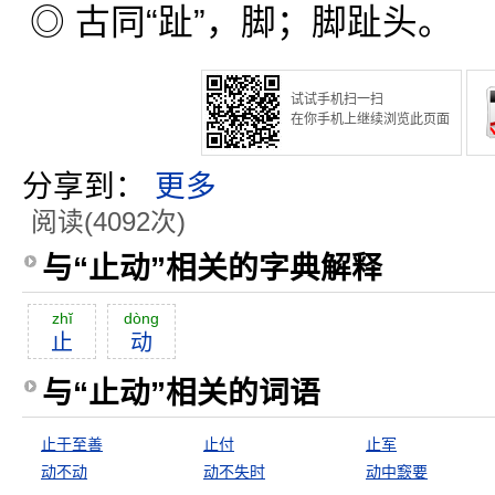
◎ 古同“趾”，脚；脚趾头。
试试手机扫一扫
在你手机上继续浏览此页面
分享到：
更多
阅读(4092次)
与“止动”相关的字典解释
zhĭ
dòng
止
动
与“止动”相关的词语
止于至善
止付
止军
动不动
动不失时
动中窾要