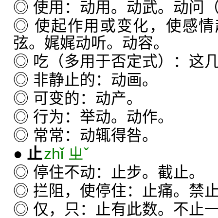
◎ 使用：动用。动武。动问
◎ 使起作用或变化，使感
弦。娓娓动听。动容。
◎ 吃（多用于否定式）：这
◎ 非静止的：动画。
◎ 可变的：动产。
◎ 行为：举动。动作。
◎ 常常：动辄得咎。
●
止
zhǐ ㄓˇ
◎ 停住不动：止步。截止。
◎ 拦阻，使停住：止痛。禁
◎ 仅，只：止有此数。不止