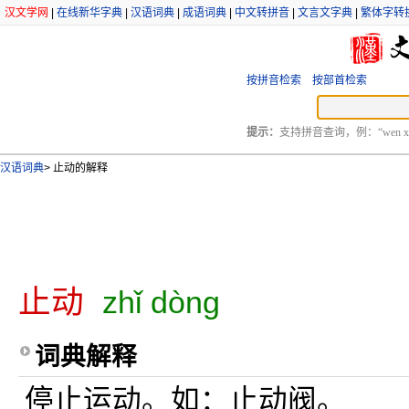
汉文学网
|
在线新华字典
|
汉语词典
|
成语词典
|
中文转拼音
|
文言文字典
|
繁体字转
按拼音检索
按部首检索
提示：
支持拼音查询，例：“wen xu
汉语词典
>
止动的解释
止动
zhǐ dòng
词典解释
停止运动。如：止动阀。