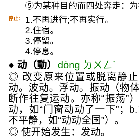
⑤为某种目的而四处奔走：为
1.不再进行;不再实行。
停止：
2.住宿。
3.停留。
4.停息。
●
动
（動）
dòng ㄉㄨㄥˋ
◎ 改变原来位置或脱离静止
动。波动。浮动。振动（物
断作往复运动。亦称“振荡”）
动，如“门窗动动了一下”；b
不平静，如“动动全国”）。
◎ 使开始发生：发动。