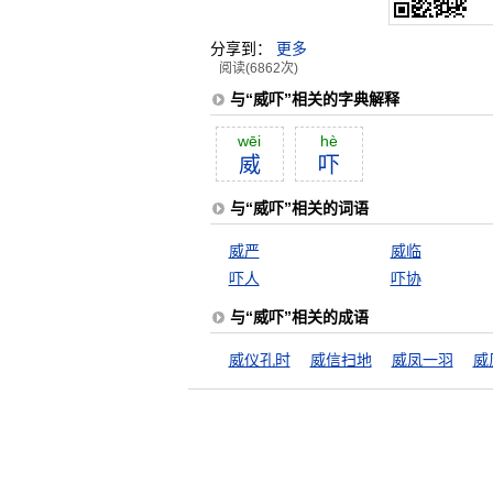
分享到：
更多
阅读(6862次)
与“威吓”相关的字典解释
wēi
hè
威
吓
与“威吓”相关的词语
威严
威临
吓人
吓协
与“威吓”相关的成语
威仪孔时
威信扫地
威凤一羽
威