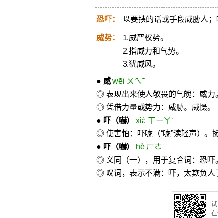
恐吓：
以要挟的话或手段威胁人；
威势：
1.威严权势。
2.指威力和气势。
3.犹威风。
●
威
wēi ㄨㄟˉ
◎ 表现出来使人敬畏的气魄：威力
◎ 凭借力量或势力：威胁。威慑。
●
吓
（嚇）
xià ㄒㄧㄚˋ
◎ 使害怕：吓唬（“唬”读轻声）。
●
吓
（嚇）
hè ㄏㄜˋ
◎ 义同（一），用于复合词：恐吓
◎ 叹词，表示不满：吓，太欺负人
试
在