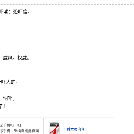
吓唬：恐吓信。
。威风。权威。
挺吓人的。
。恫吓。
了！
试手机扫一扫
下载本页内容
你手机上继续浏览此页面