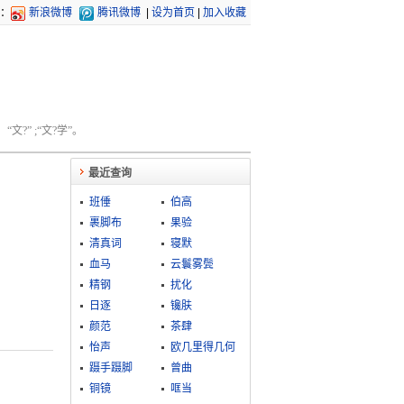
：
新浪微博
腾讯微博
|
设为首页
|
加入收藏
文?” ;“文?学”。
最近查询
班倕
伯高
裹脚布
果验
清真词
寝默
血马
云鬟雾鬓
精钢
扰化
日逐
镵肤
颜范
茶肆
怡声
欧几里得几何
蹑手蹑脚
曾曲
铜镜
哐当