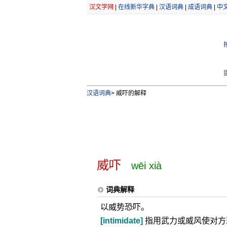
汉文学网
|
在线新华字典
|
汉语词典
|
成语词典
|
中
汉语词典
>
威吓的解释
威吓
wēi xià
词典解释
以威势恐吓。
[intimidate]
指用武力或威风使对方