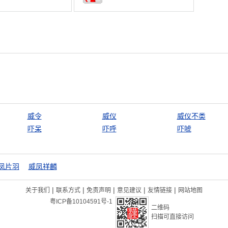
威令
威仪
威仪不类
吓呆
吓呼
吓唬
凤片羽
威凤祥麟
|
|
|
|
|
关于我们
联系方式
免责声明
意见建议
友情链接
网站地图
粤ICP备10104591号-1
二维码
扫描可直接访问