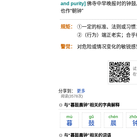
and purity]
佛寺中早晚报时的钟鼓。
也作“朝钟”
规矩：
①一定的标准、法则或习惯
②（行为）端正老实；合乎
警觉：
对危险或情况变化的敏锐感
试
在
分享到：
更多
阅读(3578次)
与“暮鼓晨钟”相关的字典解释
mù
gŭ
chén
zhō
暮
鼓
晨
与“暮鼓晨钟”相关的词语