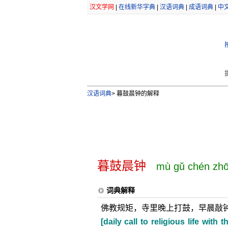
汉文学网
|
在线新华字典
|
汉语词典
|
成语词典
|
中
汉语词典
>
暮鼓晨钟的解释
暮鼓晨钟
mù gǔ chén zh
词典解释
佛教规矩，寺里晚上打鼓，早晨敲
[daily call to religious life wit