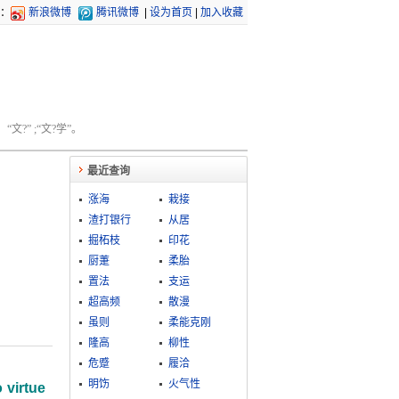
：
新浪微博
腾讯微博
|
设为首页
|
加入收藏
文?” ;“文?学”。
最近查询
涨海
栽接
渣打银行
从居
掘柘枝
印花
厨萐
柔胎
置法
支运
超高频
散漫
虽则
柔能克刚
隆高
柳性
危蹙
履洽
明饬
火气性
 virtue