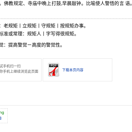
佛教规定、寺庙中晚上打鼓,早晨敲钟。比喻使人警悟的言 语。
：老规矩丨立规矩丨守规矩丨按规矩办事。
标准或常理：规矩人丨字写得很规矩。
觉：提高警觉ㄧ高度的警觉性。
试手机扫一扫
下载本页内容
你手机上继续浏览此页面
ng
钟