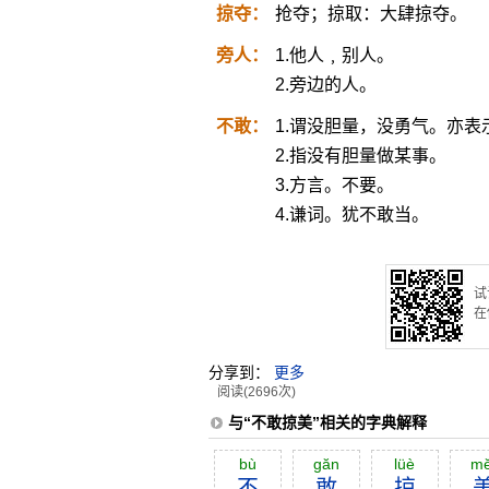
掠夺：
抢夺；掠取：大肆掠夺。
旁人：
1.他人﹐别人。
2.旁边的人。
不敢：
1.谓没胆量，没勇气。亦
2.指没有胆量做某事。
3.方言。不要。
4.谦词。犹不敢当。
试
在
分享到：
更多
阅读(2696次)
与“不敢掠美”相关的字典解释
bù
găn
lüè
mĕ
不
敢
掠