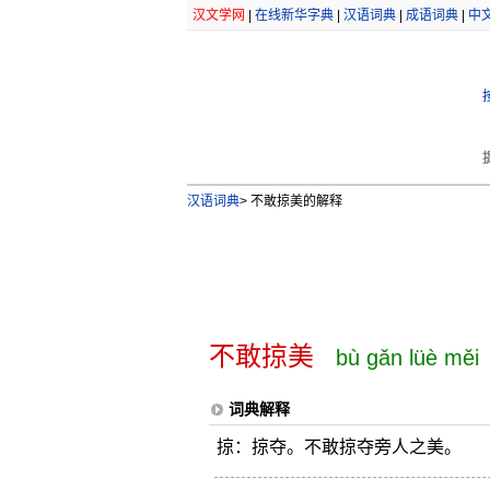
汉文学网
|
在线新华字典
|
汉语词典
|
成语词典
|
中
汉语词典
>
不敢掠美的解释
不敢掠美
bù gǎn lüè měi
词典解释
掠：掠夺。不敢掠夺旁人之美。