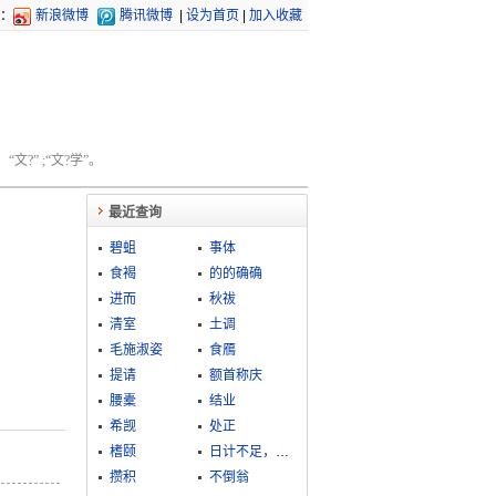
：
新浪微博
腾讯微博
|
设为首页
|
加入收藏
文?” ;“文?学”。
最近查询
碧蛆
事体
食褐
的的确确
进而
秋祓
清室
土调
毛施淑姿
食鴈
提请
额首称庆
腰橐
结业
希觊
处正
榰颐
日计不足，岁计有余
攒积
不倒翁