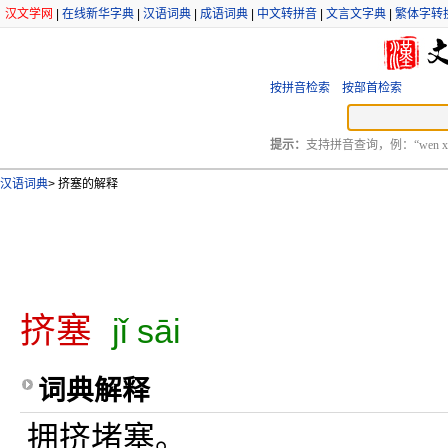
汉文学网
|
在线新华字典
|
汉语词典
|
成语词典
|
中文转拼音
|
文言文字典
|
繁体字转
按拼音检索
按部首检索
提示：
支持拼音查询，例：“wen xu
汉语词典
>
挤塞的解释
挤塞
jǐ sāi
词典解释
拥挤堵塞。