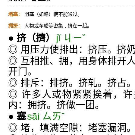
堵塞：
阻塞（如路）使不能通过。
拥挤：
人物或车船等密集﹐挤在一起。
●
挤
（擠）
jǐ ㄐㄧˇ
◎ 用压力使排出：挤压。挤
◎ 互相推、拥，用身体排开
开门。
◎ 排斥：排挤。挤轧。挤占
◎ 许多人或物紧紧挨着，
内：拥挤。挤做一团。
●
塞
sāi ㄙㄞˉ
◎ 堵，填满空隙：堵塞漏洞