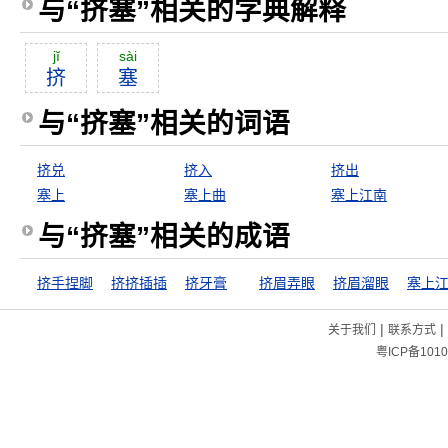
与“挤塞”相关的字典解释
jĭ
sài
挤
塞
与“挤塞”相关的词语
挤兑
挤入
挤出
塞上
塞上曲
塞上江南
与“挤塞”相关的成语
挤手捏脚
挤挤插插
挤牙膏
挤眉弄眼
挤眉溜眼
塞上
|
|
关于我们
联系方式
粤ICP备1010