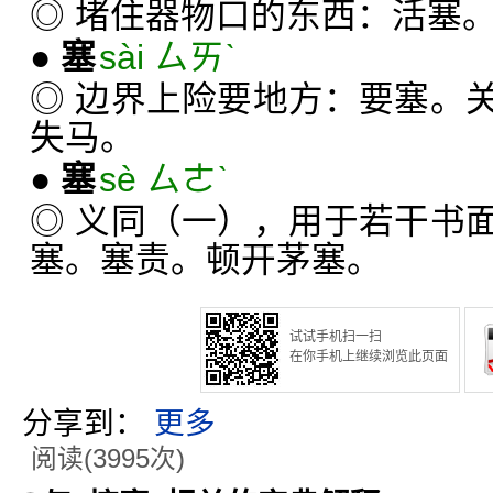
◎ 堵住器物口的东西：活塞
●
塞
sài ㄙㄞˋ
◎ 边界上险要地方：要塞。
失马。
●
塞
sè ㄙㄜˋ
◎ 义同（一），用于若干书
塞。塞责。顿开茅塞。
试试手机扫一扫
在你手机上继续浏览此页面
分享到：
更多
阅读(3995次)