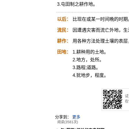
3.屯田制之耕作地。
以后：
比现在或某一时间晩的时期
流民：
因遭遇灾害而流亡外地，生
耕作：
用各种方法处理土壤的表层
田地：
1.耕种用的土地。
2.地方，处所。
3.路程;道路。
4.犹地步，程度。
试
在
分享到：
更多
阅读(3581次)