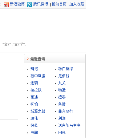
：
新浪微博
腾讯微博
|
设为首页
|
加入收藏
文?” ;“文?学”。
最近查询
辩谘
粉白黛绿
被中画腹
足佰钱
逻骑
九关
拉拉队
物运
预述
撩零
抚恤
条循
城濮之战
菲言厚行
瑰伟
利润
烤蓝
送东阳马生序
曲鞠
田税