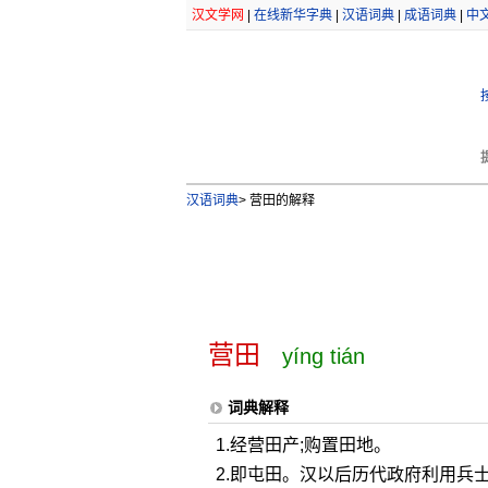
汉文学网
|
在线新华字典
|
汉语词典
|
成语词典
|
中
汉语词典
>
营田的解释
营田
yíng tián
词典解释
1.经营田产;购置田地。
2.即屯田。汉以后历代政府利用兵