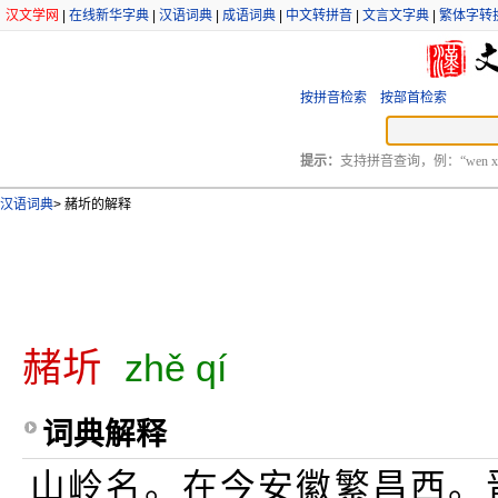
汉文学网
|
在线新华字典
|
汉语词典
|
成语词典
|
中文转拼音
|
文言文字典
|
繁体字转
按拼音检索
按部首检索
提示：
支持拼音查询，例：“wen xu
汉语词典
>
赭圻的解释
赭圻
zhě qí
词典解释
山岭名。在今安徽繁昌西。