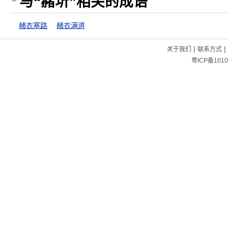
与“赭圻”相关的成语
赭衣塞路
赭衣满道
|
|
关于我们
联系方式
粤ICP备1010