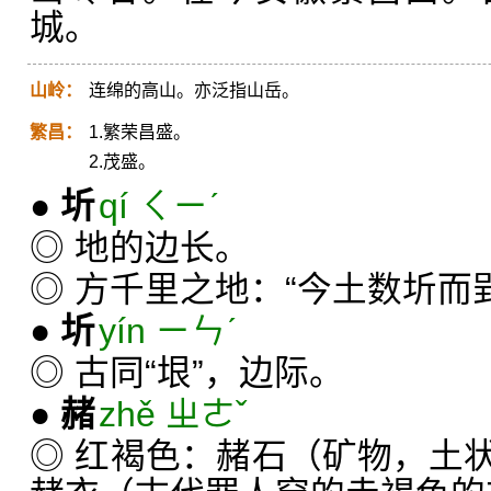
城。
山岭：
连绵的高山。亦泛指山岳。
繁昌：
1.繁荣昌盛。
2.茂盛。
●
圻
qí ㄑㄧˊ
◎ 地的边长。
◎ 方千里之地：“今土数圻而
●
圻
yín ㄧㄣˊ
◎ 古同“垠”，边际。
●
赭
zhě ㄓㄜˇ
◎ 红褐色：赭石（矿物，土