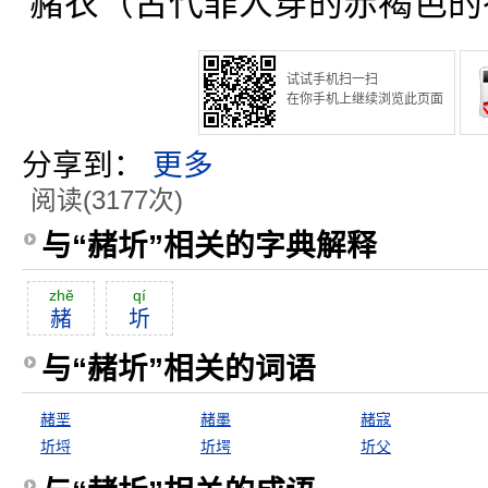
赭衣（古代罪人穿的赤褐色的
试试手机扫一扫
在你手机上继续浏览此页面
分享到：
更多
阅读(3177次)
与“赭圻”相关的字典解释
zhĕ
qí
赭
圻
与“赭圻”相关的词语
赭垩
赭墨
赭寇
圻埒
圻堮
圻父