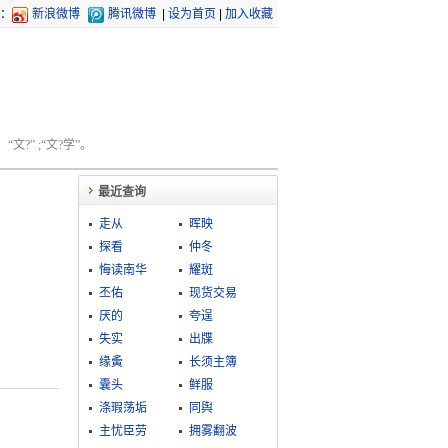
：
新浪微博
腾讯微博
|
设为首页
|
加入收藏
文?” ;“文?学”。
最近查询
走从
晖映
探看
仲冬
悔读南华
耀斑
丕佑
现货交易
厌的
夸逞
失实
出牒
缘夤
长须主簿
囊头
鲜服
涤瑕荡垢
同舆
主忧臣劳
拥雾翻波