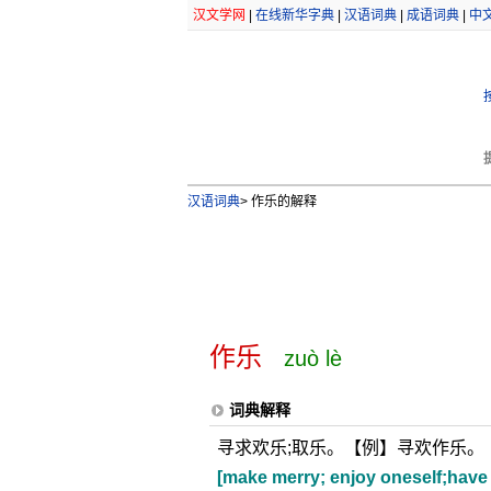
汉文学网
|
在线新华字典
|
汉语词典
|
成语词典
|
中
汉语词典
>
作乐的解释
作乐
zuò lè
词典解释
寻求欢乐;取乐。【例】寻欢作乐。
[make merry; enjoy oneself;have