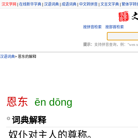
汉文学网
|
在线新华字典
|
汉语词典
|
成语词典
|
中文转拼音
|
文言文字典
|
繁体字转
按拼音检索
按部首检索
提示：
支持拼音查询，例：“wen xu
汉语词典
>
恩东的解释
恩东
ēn dōng
词典解释
奴仆对主人的尊称。