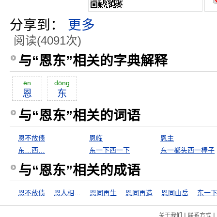
分享到：
更多
阅读(4091次)
与“恩东”相关的字典解释
ēn
dōng
恩
东
与“恩东”相关的词语
恩不放债
恩临
恩主
东…西…
东一下西一下
东一榔头西一棒子
与“恩东”相关的成语
恩不放债
恩人相见，分外眼青
恩同再生
恩同再造
恩同山岳
|
|
关于我们
联系方式