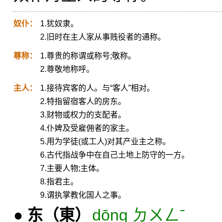
奴仆：
1.犹奴隶。
2.旧时在主人家从事贱役者的通称。
尊称：
1.尊贵的称谓或称号;敬称。
2.尊敬地称呼。
主人：
1.接待宾客的人。与“客人”相对。
2.特指留宿客人的房东。
3.财物或权力的支配者。
4.仆婢及受雇佣者的家主。
5.用为学徒(或工人)对其产业主之称。
6.古代指战争中在自己土地上防守的一方。
7.主要人物;主体。
8.指君主。
9.谓执掌教化国人之事。
●
东
（東）
dōng ㄉㄨㄥˉ