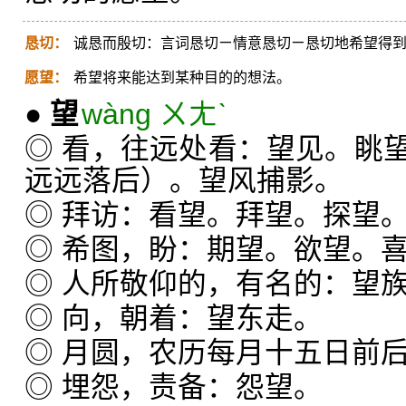
恳切：
诚恳而殷切：言词恳切ㄧ情意恳切ㄧ恳切地希望得
愿望：
希望将来能达到某种目的的想法。
●
望
wàng ㄨㄤˋ
◎ 看，往远处看：望见。眺
远远落后）。望风捕影。
◎ 拜访：看望。拜望。探望
◎ 希图，盼：期望。欲望。
◎ 人所敬仰的，有名的：望
◎ 向，朝着：望东走。
◎ 月圆，农历每月十五日前
◎ 埋怨，责备：怨望。