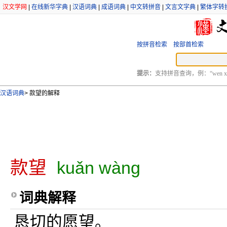
汉文学网
|
在线新华字典
|
汉语词典
|
成语词典
|
中文转拼音
|
文言文字典
|
繁体字转
按拼音检索
按部首检索
提示：
支持拼音查询，例：“wen xu
汉语词典
>
款望的解释
款望
kuǎn wàng
词典解释
恳切的愿望。