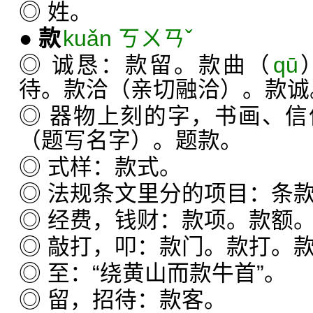
◎ 姓。
●
款
kuǎn ㄎㄨㄢˇ
◎ 诚恳：款留。款曲（
qū
待。款洽（亲切融洽）。款诚
◎ 器物上刻的字，书画、
（题写名字）。题款。
◎ 式样：款式。
◎ 法规条文里分的项目：条
◎ 经费，钱财：款项。款额
◎ 敲打，叩：款门。款打。
◎ 至：“绕黄山而款牛首”。
◎ 留，招待：款客。