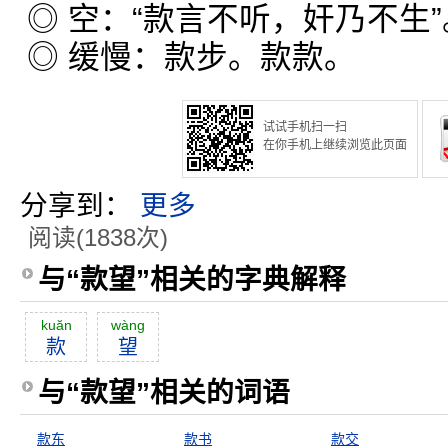
◎ 空：“款言不听，奸乃不生”
◎ 缓慢：款步。款款。
试试手机扫一扫
在你手机上继续浏览此页面
分享到：
更多
阅读(1838次)
与“款望”相关的字典解释
kuăn
wàng
款
望
与“款望”相关的词语
款东
款书
款交