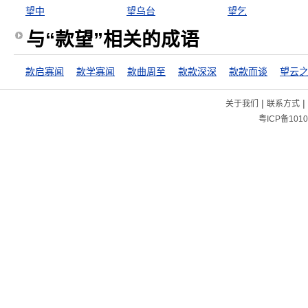
望中
望乌台
望乞
与“款望”相关的成语
款启寡闻
款学寡闻
款曲周至
款款深深
款款而谈
望云
|
|
关于我们
联系方式
粤ICP备1010