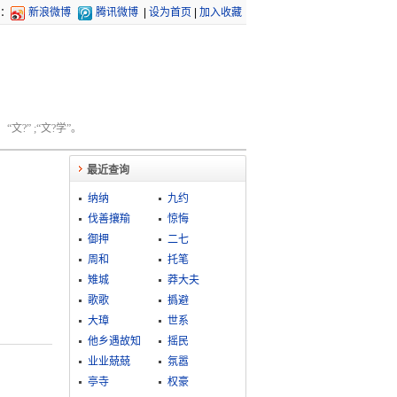
：
新浪微博
腾讯微博
|
设为首页
|
加入收藏
文?” ;“文?学”。
最近查询
纳纳
九约
伐善攘羭
惊悔
御押
二七
周和
托笔
雉城
莽大夫
歌歌
撝避
大璋
世系
他乡遇故知
摇民
业业兢兢
氛嚣
亭寺
权豪