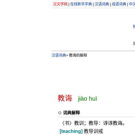
汉文学网
|
在线新华字典
|
汉语词典
|
成语词典
|
中
汉语词典
>
教诲的解释
教诲
jiào huì
词典解释
〈书〉教训；教导：谆谆教诲。
[teaching]
教导训戒