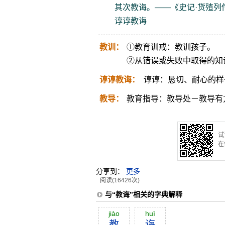
其次教诲。——《史记·货殖列
谆谆教诲
教训：
①教育训戒：教训孩子。
②从错误或失败中取得的知
谆谆教诲：
谆谆：恳切、耐心的样
教导：
教育指导：教导处ㄧ教导有
试
在
分享到：
更多
阅读(16426次)
与“教诲”相关的字典解释
jiào
huì
教
诲