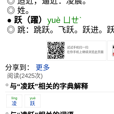
◎ 迫近，逼近：凌晨。
◎ 姓。
●
跃
（躍）
yuè ㄩㄝˋ
◎ 跳：跳跃。飞跃。跃进。
试试手机扫一扫
在你手机上继续浏览此页面
分享到：
更多
阅读(2425次)
与“凌跃”相关的字典解释
líng
yuè
凌
跃