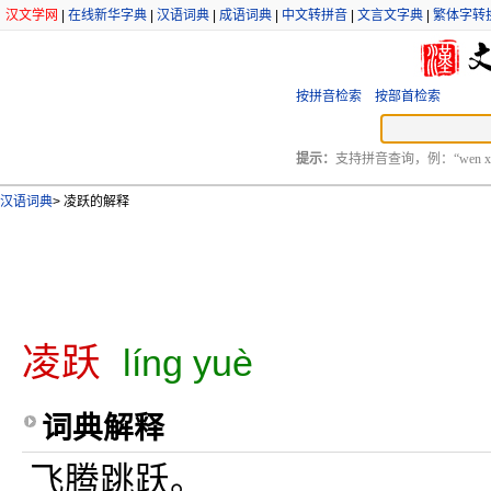
汉文学网
|
在线新华字典
|
汉语词典
|
成语词典
|
中文转拼音
|
文言文字典
|
繁体字转
按拼音检索
按部首检索
提示：
支持拼音查询，例：“wen xu
汉语词典
>
凌跃的解释
凌跃
líng yuè
词典解释
飞腾跳跃。