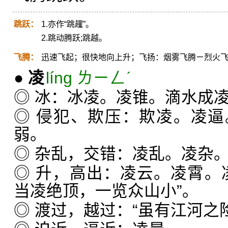
跳跃：
1.亦作“跳趯”。
2.跳动腾跃;跳越。
飞腾：
迅速飞起；很快地向上升；飞扬：烟雾飞腾ㄧ烈火
●
凌
líng ㄌㄧㄥˊ
◎ 冰：冰凌。凌锥。滴水成
◎ 侵犯、欺压：欺凌。凌
弱。
◎ 杂乱，交错：凌乱。凌杂
◎ 升，高出：凌云。凌霄。
当凌绝顶，一览众山小”。
◎ 渡过，越过：“虽有江河之