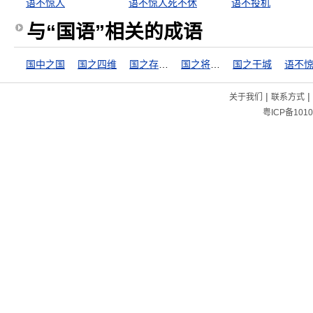
语不惊人
语不惊人死不休
语不投机
与“国语”相关的成语
国中之国
国之四维
国之存亡，匹夫有责
国之将亡，必有妖孽
国之干城
语不
|
|
关于我们
联系方式
粤ICP备1010