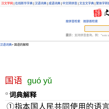
汉文学网
|
在线新华字典
|
汉语词典
|
成语词典
|
中文转拼音
|
文言文字典
|
繁体字转
按拼音检索
按部首检索
提示：
支持拼音查询，例：“wen xu
汉语词典
>
国语的解释
国语
guó yǔ
词典解释
①指本国人民共同使用的语