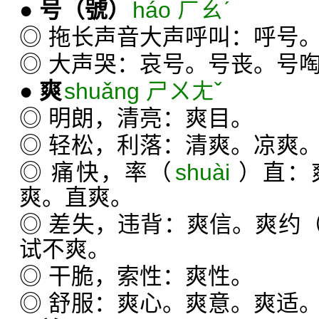
●
号
（號）
háo ㄏㄠˊ
◎ 拖长声音大声呼叫：呼号
◎ 大声哭：哀号。号丧。号
●
爽
shuǎng ㄕㄨㄤˇ
◎ 明朗，清亮：爽目。
◎ 轻松，利落：清爽。凉爽
◎ 痛快，率（
shuài
）直：
爽。直爽。
◎ 差失，违背：爽信。爽约
试不爽。
◎ 干脆，索性：爽性。
◎ 舒服：爽心。爽意。爽适