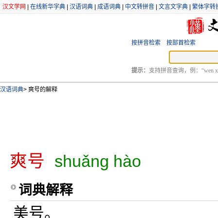
汉文学网
|
在线新华字典
|
汉语词典
|
成语词典
|
中文转拼音
|
文言文字典
|
繁体字转
按拼音检索
按部首检索
提示：
支持拼音查询，例：“wen xu
汉语词典
>
爽号的解释
爽号
shuǎng hào
词典解释
美号。