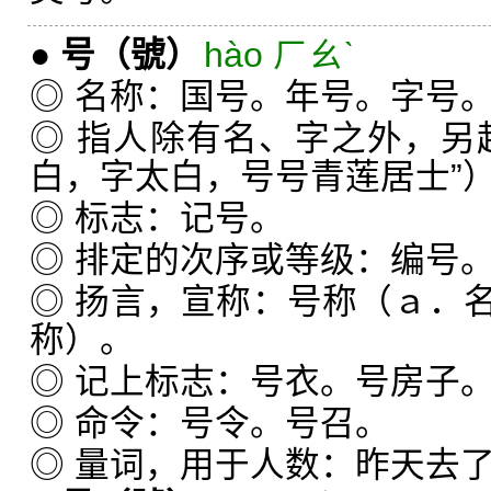
●
号
（號）
hào ㄏㄠˋ
◎ 名称：国号。年号。字号
◎ 指人除有名、字之外，另
白，字太白，号号青莲居士”
◎ 标志：记号。
◎ 排定的次序或等级：编号
◎ 扬言，宣称：号称（ａ．
称）。
◎ 记上标志：号衣。号房子
◎ 命令：号令。号召。
◎ 量词，用于人数：昨天去