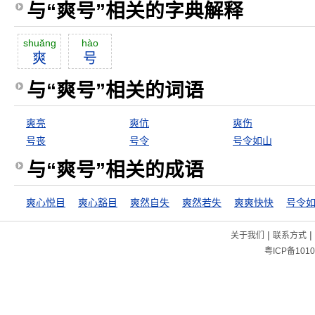
与“爽号”相关的字典解释
shuăng
hào
爽
号
与“爽号”相关的词语
爽亮
爽伉
爽伤
号丧
号令
号令如山
与“爽号”相关的成语
爽心悦目
爽心豁目
爽然自失
爽然若失
爽爽快快
号令
|
|
关于我们
联系方式
粤ICP备1010