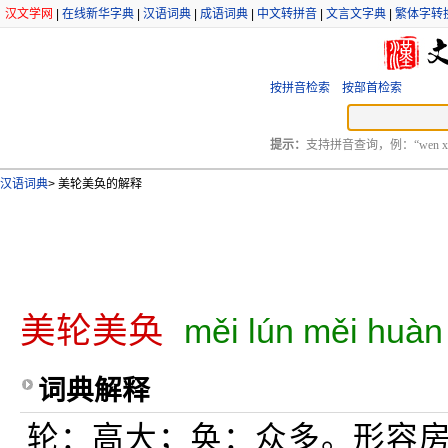
汉文学网
|
在线新华字典
|
汉语词典
|
成语词典
|
中文转拼音
|
文言文字典
|
繁体字转
按拼音检索
按部首检索
提示：
支持拼音查询，例：“wen xu
汉语词典
>
美轮美奂的解释
美轮美奂
měi lún měi huàn
词典解释
轮：高大；奂：众多。形容