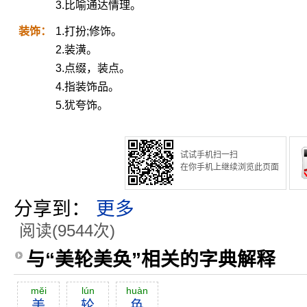
3.比喻通达情理。
装饰：
1.打扮;修饰。
2.装潢。
3.点缀，装点。
4.指装饰品。
5.犹夸饰。
试试手机扫一扫
在你手机上继续浏览此页面
分享到：
更多
阅读(9544次)
与“美轮美奂”相关的字典解释
mĕi
lún
huàn
美
轮
奂