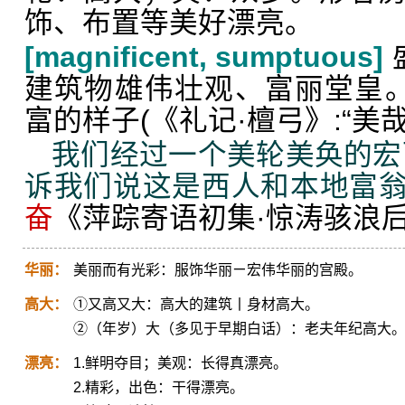
饰、布置等美好漂亮。
[magnificent, sumptuous]
建筑物雄伟壮观、富丽堂皇。
富的样子(《礼记·檀弓》:“美哉
我们经过一个美轮美奂的宏
诉我们说这是西人和本地富
奋
《萍踪寄语初集·惊涛骇浪
华丽：
美丽而有光彩：服饰华丽ㄧ宏伟华丽的宫殿。
高大：
①又高又大：高大的建筑丨身材高大。
②（年岁）大（多见于早期白话）：老夫年纪高大
漂亮：
1.鲜明夺目；美观：长得真漂亮。
2.精彩，出色：干得漂亮。