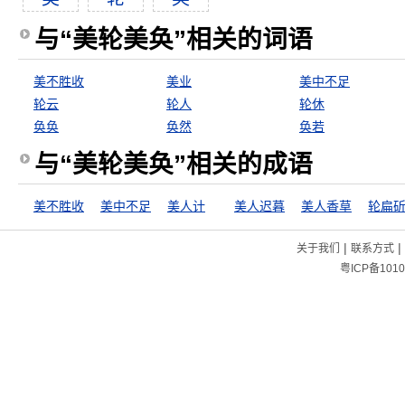
与“美轮美奂”相关的词语
美不胜收
美业
美中不足
轮云
轮人
轮休
奂奂
奂然
奂若
与“美轮美奂”相关的成语
美不胜收
美中不足
美人计
美人迟暮
美人香草
轮扁
|
|
关于我们
联系方式
粤ICP备1010