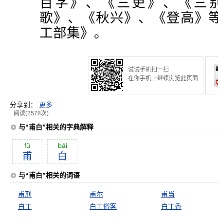
百字》、《三吏》、《三
歌》、《秋兴》、《登高》
工部集》。
试试手机扫一扫
在你手机上继续浏览此页面
分享到：
更多
阅读(2578次)
与“甫白”相关的字典解释
fŭ
bái
甫
白
与“甫白”相关的词语
甫刑
甫尔
甫当
白丁
白丁俗客
白丁香