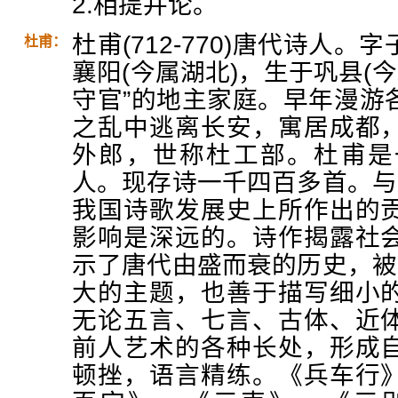
2.相提并论。
杜甫(712-770)唐代诗人
杜甫：
襄阳(今属湖北)，生于巩县(
守官”的地主家庭。早年漫游
之乱中逃离长安，寓居成都
外郎，世称杜工部。杜甫是
人。现存诗一千四百多首。与
我国诗歌发展史上所作出的
影响是深远的。诗作揭露社
示了唐代由盛而衰的历史，被
大的主题，也善于描写细小
无论五言、七言、古体、近
前人艺术的各种长处，形成
顿挫，语言精练。《兵车行