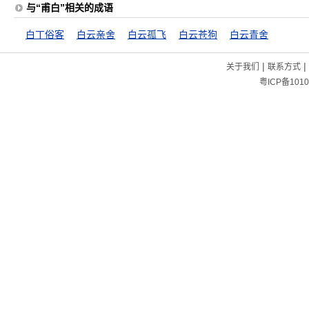
与“甫白”相关的成语
白丁俗客
白云亲舍
白云孤飞
白云苍狗
白云青舍
|
|
关于我们
联系方式
粤ICP备1010