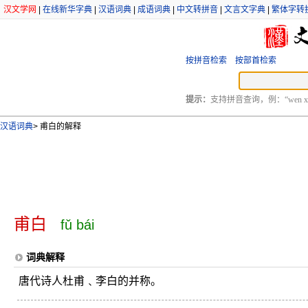
汉文学网
|
在线新华字典
|
汉语词典
|
成语词典
|
中文转拼音
|
文言文字典
|
繁体字转
按拼音检索
按部首检索
提示：
支持拼音查询，例：“wen xu
汉语词典
>
甫白的解释
甫白
fǔ bái
词典解释
唐代诗人杜甫﹑李白的并称。