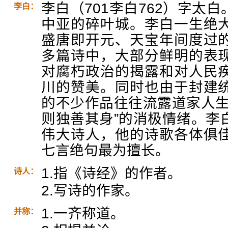
李白（701李白762）字太
李白：
中亚的碎叶城。李白一生绝
盛唐即开元、天宝年间度过
多篇诗中，大部分鲜明的表
对腐朽政治的揭露和对人民
川的赞美。同时也由于封建
的不少作品往往流露道家人生
则独善其身”的消极情绪。李
伟大诗人，他的诗歌各体俱
七言绝句最为擅长。
1.指《诗经》的作者。
诗人：
2.写诗的作家。
1.一齐称道。
并称：