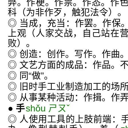
弊。作梗。作祟。作态。作
科（为非作歹，触犯法令）。
◎ 当成，充当：作罢。作保
上观（人家交战，自己站在
败）。
◎ 创造：创作。写作。作曲
◎ 文艺方面的成品：作品。
◎ 同“做”。
◎ 旧时手工业制造加工的场
◎ 从事某种活动：作揖。作
●
手
shǒu ㄕㄡˇ
◎ 人使用工具的上肢前端：