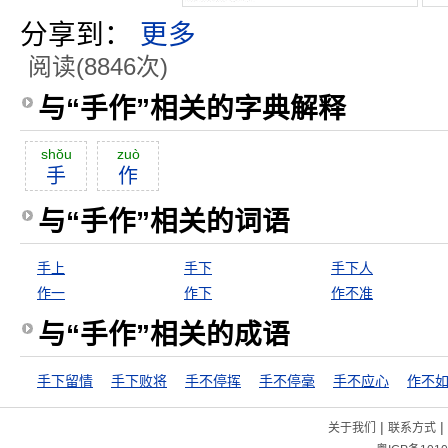
分享到：
更多
阅读(8846次)
与“手作”相关的字典解释
shŏu
zuò
手
作
与“手作”相关的词语
手上
手下
手下人
作一
作下
作不准
与“手作”相关的成语
手下留情
手下败将
手不停挥
手不停毫
手不应心
作不
|
|
关于我们
联系方式