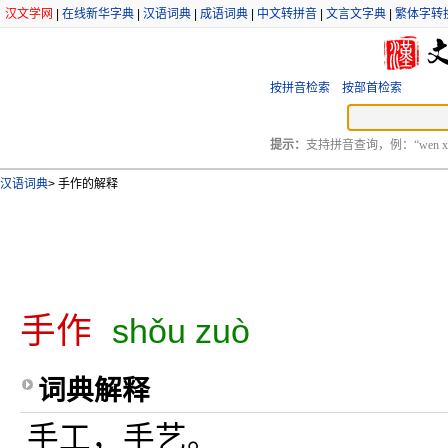
汉文学网
|
在线新华字典
|
汉语词典
|
成语词典
|
中文转拼音
|
文言文字典
|
繁体字转
按拼音检索
按部首检索
提示：
支持拼音查询，例：“wen xu
汉语词典
>
手作的解释
手作
shǒu zuò
词典解释
手工，手艺。