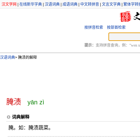
汉文学网
|
在线新华字典
|
汉语词典
|
成语词典
|
中文转拼音
|
文言文字典
|
繁体字转
按拼音检索
按部首检索
提示：
支持拼音查询，例：“wen xu
汉语词典
>
腌渍的解释
腌渍
yān zì
词典解释
腌。如：腌渍蔬菜。