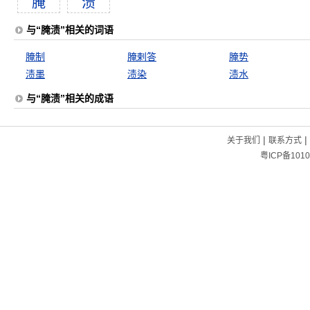
腌
渍
与“腌渍”相关的词语
腌制
腌剌答
腌势
渍墨
渍染
渍水
与“腌渍”相关的成语
|
|
关于我们
联系方式
粤ICP备1010