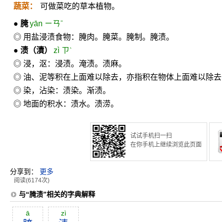
蔬菜：
可做菜吃的草本植物。
●
腌
yān ㄧㄢˉ
◎ 用盐浸渍食物：腌肉。腌菜。腌制。腌渍。
●
渍
（漬）
zì ㄗˋ
◎ 浸，沤：浸渍。淹渍。渍麻。
◎ 油、泥等积在上面难以除去，亦指积在物体上面难以除
◎ 染，沾染：渍染。渐渍。
◎ 地面的积水：渍水。渍涝。
试试手机扫一扫
在你手机上继续浏览此页面
分享到：
更多
阅读(6174次)
与“腌渍”相关的字典解释
ā
zì