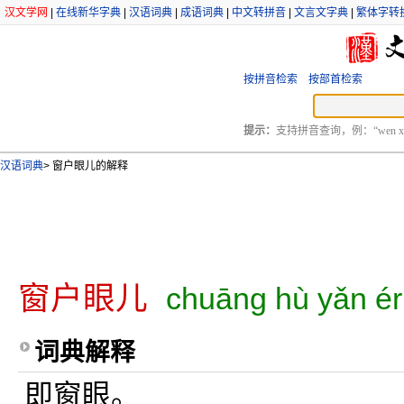
汉文学网
|
在线新华字典
|
汉语词典
|
成语词典
|
中文转拼音
|
文言文字典
|
繁体字转
按拼音检索
按部首检索
提示：
支持拼音查询，例：“wen xu
汉语词典
>
窗户眼儿的解释
窗户眼儿
chuāng hù yǎn ér
词典解释
即窗眼。