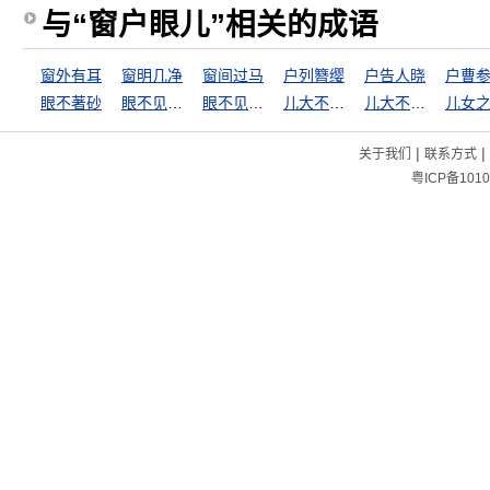
与“窗户眼儿”相关的成语
窗外有耳
窗明几净
窗间过马
户列簪缨
户告人晓
户曹
眼不著砂
眼不见为净
眼不见，心不烦
儿大不由娘
儿大不由爷
儿女
|
|
关于我们
联系方式
粤ICP备1010