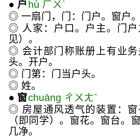
●
户
hù ㄏㄨˋ
◎ 一扇门，门：门户。窗户
◎ 人家：户口。户主。门
见）。
◎ 会计部门称账册上有业
头。开户。
◎ 门第：门当户头。
◎ 姓。
●
窗
chuāng ㄔㄨㄤˉ
◎ 房屋通风透气的装置：
（即同学）。窗花。窗台。
几净。