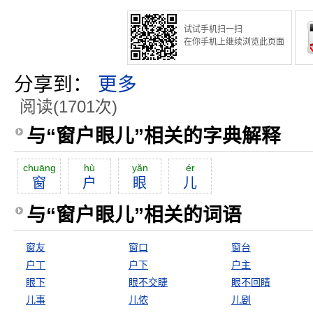
试试手机扫一扫
在你手机上继续浏览此页面
分享到：
更多
阅读(1701次)
与“窗户眼儿”相关的字典解释
chuāng
hù
yăn
ér
窗
户
眼
儿
与“窗户眼儿”相关的词语
窗友
窗口
窗台
户丁
户下
户主
眼下
眼不交睫
眼不回睛
儿事
儿侬
儿剧