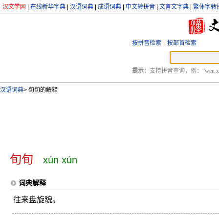
汉文学网
|
在线新华字典
|
汉语词典
|
成语词典
|
中文转拼音
|
文言文字典
|
繁体字转
按拼音检索
按部首检索
提示：
支持拼音查询，例：“wen xu
汉语词典
>
旬旬的解释
旬旬
xún xún
词典解释
往来盘旋貌。