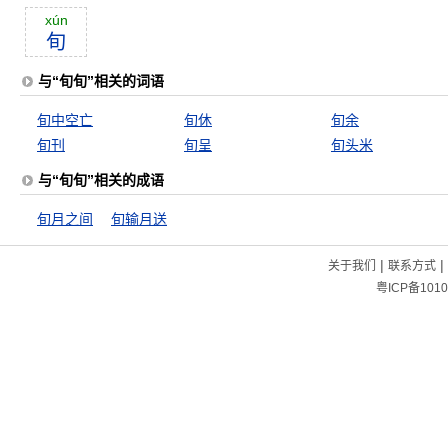
xún
旬
与“旬旬”相关的词语
旬中空亡
旬休
旬余
旬刊
旬呈
旬头米
与“旬旬”相关的成语
旬月之间
旬输月送
|
|
关于我们
联系方式
粤ICP备1010