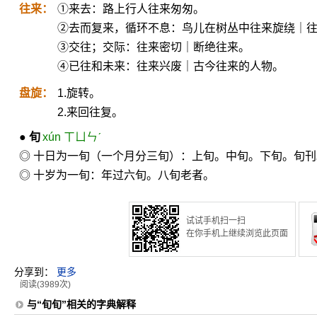
往来：
①来去：路上行人往来匆匆。
②去而复来，循环不息：鸟儿在树丛中往来旋绕｜
③交往；交际：往来密切｜断绝往来。
④已往和未来：往来兴废｜古今往来的人物。
盘旋：
1.旋转。
2.来回往复。
●
旬
xún ㄒㄩㄣˊ
◎ 十日为一旬（一个月分三旬）：上旬。中旬。下旬。旬刊
◎ 十岁为一旬：年过六旬。八旬老者。
试试手机扫一扫
在你手机上继续浏览此页面
分享到：
更多
阅读(3989次)
与“旬旬”相关的字典解释